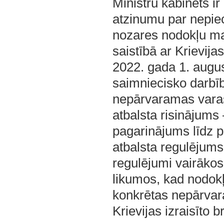
Ministru kabinets ir
atzinumu par nepiec
nozares nodokļu mak
saistībā ar Krievij
2022. gada 1. augu
saimniecisko darbību
nepārvaramas varas 
atbalsta risinājums
pagarinājums līdz p
atbalsta regulējums 
regulējumi vairākos
likumos, kad nodok
konkrētas nepārvara
Krievijas izraisīto 