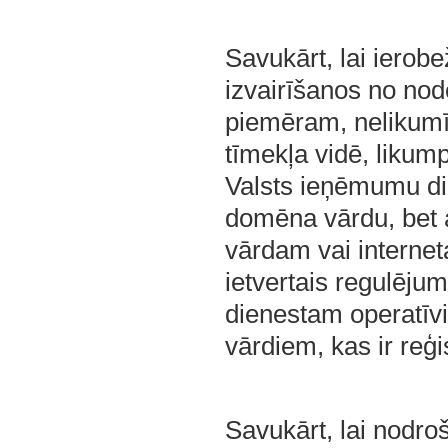
Savukārt, lai ierob
izvairīšanos no no
piemēram, nelikumīg
tīmekļa vidē, likum
Valsts ieņēmumu die
domēna vārdu, bet ar
vārdam vai internet
ietvertais regulēju
dienestam operatīv
vārdiem, kas ir reģi
Savukārt, lai nodro