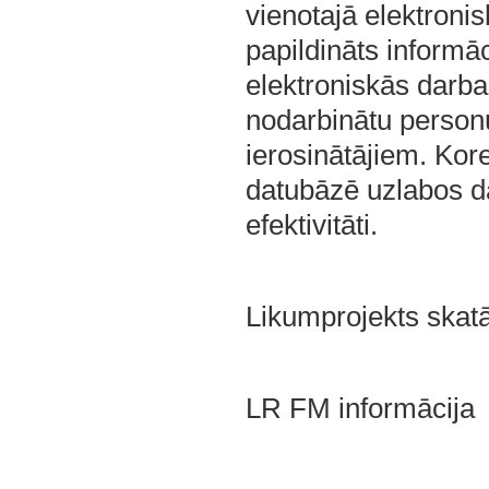
vienotajā elektroni
papildināts informā
elektroniskās darb
nodarbinātu personu
ierosinātājiem. Kor
datubāzē uzlabos dat
efektivitāti.
Likumprojekts ska
LR FM informācija