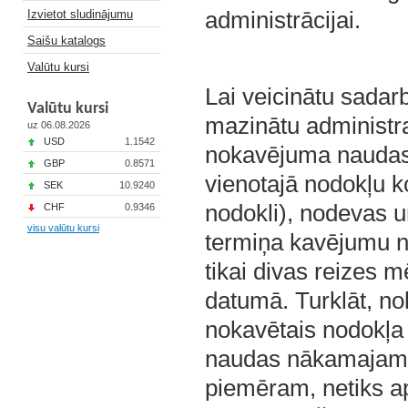
administrācijai.
Izvietot sludinājumu
Saišu katalogs
Valūtu kursi
Lai veicinātu sadar
Valūtu kursi
mazinātu administra
uz 06.08.2026
USD
1.1542
nokavējuma naudas 
GBP
0.8571
vienotajā nodokļu 
SEK
10.9240
nodokli), nodevas 
CHF
0.9346
visu valūtu kursi
termiņa kavējumu 
tikai divas reizes 
datumā. Turklāt, no
nokavētais nodokļ
naudas nākamajam 
piemēram, netiks ap