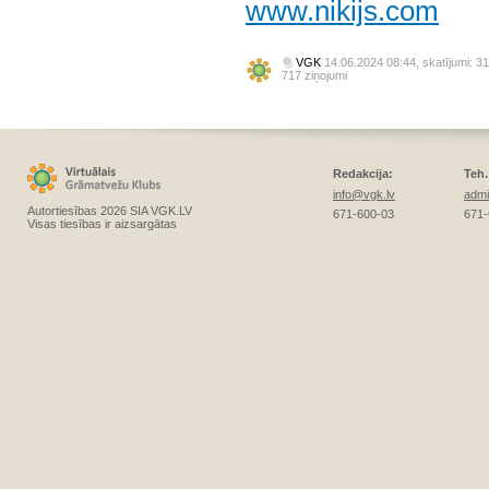
www.nikijs.com
VGK
14.06.2024 08:44, skatījumi: 31
717 ziņojumi
Redakcija:
Teh.
info@vgk.lv
admi
Autortiesības 2026 SIA VGK.LV
671-600-03
671-
Visas tiesības ir aizsargātas