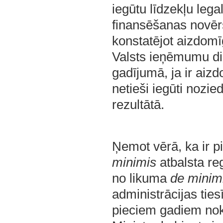
iegūtu līdzekļu lega
finansēšanas novēr
konstatējot aizdom
Valsts ieņēmumu di
gadījumā, ja ir aizdo
netieši iegūti noz
rezultātā.
Ņemot vērā, ka ir 
minimis
atbalsta reg
no likuma
de minim
administrācijas tiesī
pieciem gadiem no