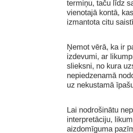
termiņu, taču līdz 
vienotajā kontā, ka
izmantota citu sais
Ņemot vērā, ka ir p
izdevumi, ar likump
slieksni, no kura u
nepiedzenamā nodokļ
uz nekustamā īpašu
Lai nodrošinātu ne
interpretāciju, lik
aizdomīguma pazīme