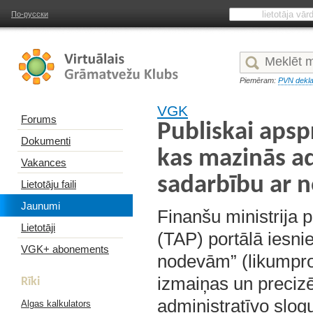
По-русски
Piemēram:
PVN dekla
VGK
Forums
Publiskai apsp
Dokumenti
kas mazinās ad
Vakances
sadarbību ar 
Lietotāju faili
Jaunumi
Finanšu ministrija 
Lietotāji
(TAP) portālā iesni
VGK+ abonements
nodevām” (likumproj
izmaiņas un precizēj
Rīki
administratīvo slo
Algas kalkulators