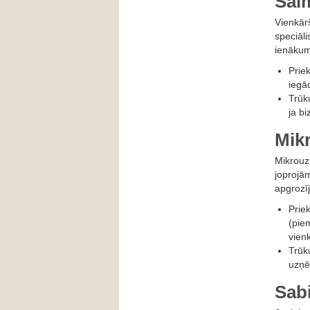
Saim
Vienkārš
speciāl
ienākum
Prie
iegā
Trūk
ja b
Mik
Mikrouz
joprojām
apgrozī
Prie
(piem
vienk
Trūk
uzņē
Sabi