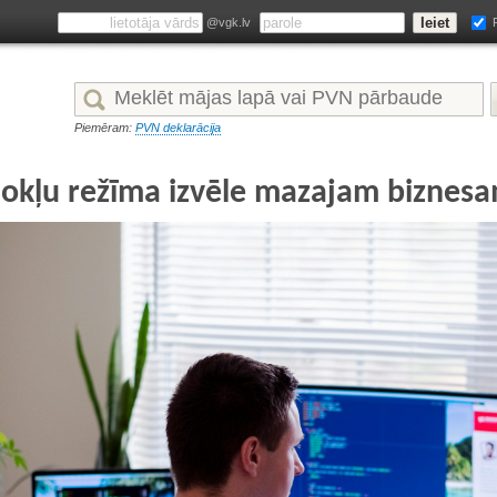
@vgk.lv
Piemēram:
PVN deklarācija
okļu režīma izvēle mazajam biznes