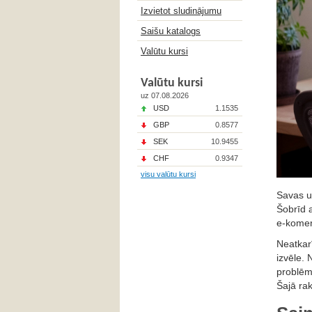
Izvietot sludinājumu
Saišu katalogs
Valūtu kursi
Valūtu kursi
uz 07.08.2026
USD
1.1535
GBP
0.8577
SEK
10.9455
CHF
0.9347
visu valūtu kursi
Savas uz
Šobrīd a
e-komer
Neatkar
izvēle.
problēm
Šajā ra