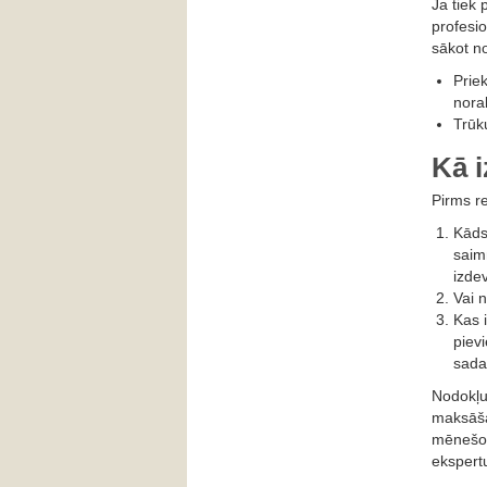
Ja tiek
profesio
sākot no
Prie
norak
Trūk
Kā i
Pirms re
Kāds
saim
izde
Vai n
Kas 
piev
sada
Nodokļu
maksāša
mēnešos.
ekspertu