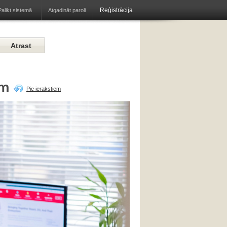
Reģistrācija
Atgadināt paroli
Palikt sistemā
am
Pie ierakstiem