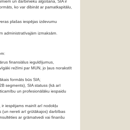
umiem un darbinieku algošana, SIA ir
ormāts, ko var dibināt ar pamatkapitālu,
veras plašas iespējas izdevumu
ākām administratīvajām izmaksām.
em:
rus finansiālus ieguldījumus,
vīgāki režīmi par MUN, jo ļaus norakstīt
gākais formāts būs SIA;
B2B segments), SIA statuss (kā arī
zticamību un profesionālāku iespaidu
ir iespējams mainīt arī nodokļu
un nereti arī grūtākajos) darbības
onsultēties ar grāmatvedi vai finanšu