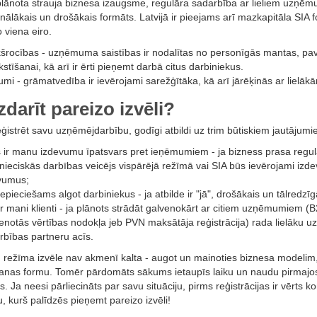
 plānota strauja biznesa izaugsme, regulāra sadarbība ar lieliem uzņēm
nālākais un drošākais formāts. Latvijā ir pieejams arī mazkapitāla SIA f
 viena eiro.
kšrocības - uzņēmuma saistības ir nodalītas no personīgās mantas, pa
stīšanai, kā arī ir ērti pieņemt darbā citus darbiniekus.
umi - grāmatvedība ir ievērojami sarežģītāka, kā arī jārēķinās ar liel
zdarīt pareizo izvēli?
ģistrēt savu uzņēmējdarbību, godīgi atbildi uz trim būtiskiem jautājumi
 ir manu izdevumu īpatsvars pret ieņēmumiem - ja bizness prasa regulā
nieciskās darbības veicējs vispārējā režīmā vai SIA būs ievērojami izde
vumus;
epieciešams algot darbiniekus - ja atbilde ir "jā", drošākais un tālredzī
ir mani klienti - ja plānots strādāt galvenokārt ar citiem uzņēmumiem (
ienotās vērtības nodokļa jeb PVN maksātāja reģistrācija) rada lielāku u
rbības partneru acīs.
 režīma izvēle nav akmenī kalta - augot un mainoties biznesa modelim, 
nas formu. Tomēr pārdomāts sākums ietaupīs laiku un naudu pirmajos (
 Ja neesi pārliecināts par savu situāciju, pirms reģistrācijas ir vērts k
, kurš palīdzēs pieņemt pareizo izvēli!