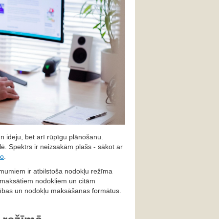
n ideju, bet arī rūpīgu plānošanu.
lē. Spektrs ir neizsakām plašs - sākot ar
no
.
ēmumiem ir atbilstoša nodokļu režīma
pārmaksātiem nodokļiem un citām
rbības un nodokļu maksāšanas formātus.