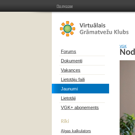
По-русски
VGK
Nod
Forums
Dokumenti
Vakances
Lietotāju faili
Jaunumi
Lietotāji
VGK+ abonements
Rīki
Algas kalkulators