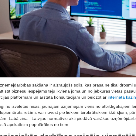
ņēmējdarbības sākšana ir aizraujošs solis, kas prasa ne tikai drosmi u
ttīstīt biznesu iespējams teju ikvienā jomā un no jebkuras vietas pasau
cijas platformām un ārštata konsultācijām un beidzot ar
interneta kazi
īgi no izvēlētās nišas, jaunajam uzņēmējam viens no atbildīgākajiem l
 Nepiemērots režīms var novest pie liekiem birokrātiskiem šķēršļiem, 
ām. Labā ziņa - Latvijas normatīvie akti piedāvā vairākus uzņēmējda
kstā apskatīsim populārākos no tiem.