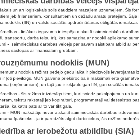
nieciskās darbības veicējs vispārējā
ākais un arī loģiskākais solis daudziem mazajiem uzņēmējiem. Šis formāt
istiem jeb frīlanseriem, konsultantiem un dažādu amatu pratējiem. Šajā
a nodoklis (IIN) un valsts sociālās apdrošināšanas obligātās iemaksas
kšrocības - lielākais ieguvums ir iespēja atskaitīt saimnieciskās darbība
di, transportu, darba telpu īri), kas samazina ar nodokli apliekamo sum
umi - saimnieciskās darbības veicējs par savām saistībām atbild ar per
izness sastopas ar finansiālām grūtībām.
rouzņēmumu nodoklis (MUN)
ņēmumu nodokļa režīms pēdējo gadu laikā ir piedzīvojis ievērojamas izm
 ir ļoti pievilcīgs. MUN galvenā priekšrocība ir maksimāli ērta grāmatv
juma (ieņēmumiem), un tajā jau ir iekļauts gan IIN, gan sociālās iemaks
kšrocības - šis režīms ir izdevīgs tiem, kuri sniedz pakalpojumus un ku
ēram, tekstu rakstītāji jeb kopīraiteri, programmētāji vai tiešsaistes pas
ārša, ka katrs pats ar to var tikt galā.
umi - MUN maksātājs nevar atskaitīt saimnieciskās darbības izdevumus.
muma īpašnieks - ja ir paredzēts algot darbiniekus, šis režīms nederēs
edrība ar ierobežotu atbildību (SIA)