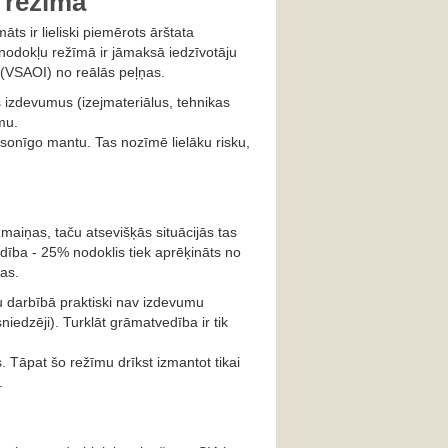
 režīmā
s ir lieliski piemērots ārštata
 nodokļu režīmā ir jāmaksā iedzīvotāju
 (VSAOI) no reālās peļņas.
s izdevumus (izejmateriālus, tehnikas
mu.
sonīgo mantu. Tas nozīmē lielāku risku,
aiņas, taču atsevišķās situācijās tas
edība - 25% nodoklis tiek aprēķināts no
as.
ru darbībā praktiski nav izdevumu
niedzēji). Turklāt grāmatvedība ir tik
 Tāpat šo režīmu drīkst izmantot tikai
.