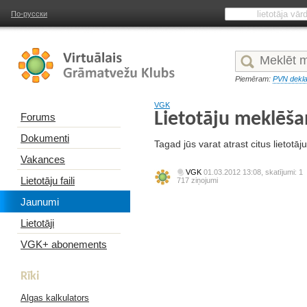
По-русски
Piemēram:
PVN dekla
VGK
Lietotāju meklēš
Forums
Dokumenti
Tagad jūs varat atrast citus lietotāj
Vakances
VGK
01.03.2012 13:08, skatījumi: 1
Lietotāju faili
717 ziņojumi
Jaunumi
Lietotāji
VGK+ abonements
Rīki
Algas kalkulators