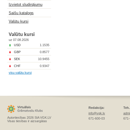
Izvietot sludinājumu
Saišu katalogs
Valūtu kursi
Valūtu kursi
uz 07.08.2026
USD
1.1535
GBP
0.8577
SEK
10.9455
CHF
0.9347
visu valūtu kursi
Redakcija:
Teh.
info@vgk.lv
admi
Autortiesības 2026 SIA VGK.LV
671-600-03
671-
Visas tiesības ir aizsargātas