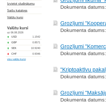
Grozījumi likumā 
Izvietot sludinājumu
Dokumenta datums:
Saišu katalogs
Valūtu kursi
Grozījumi "Koopera
Valūtu kursi
Dokumenta datums:
uz 06.08.2026
USD
1.1542
GBP
0.8571
Grozījumi "Komerc
SEK
10.9240
Dokumenta datums:
CHF
0.9346
visu valūtu kursi
"Kriptoaktīvu paka
Dokumenta datums:
Grozījumi "Maksāj
Dokumenta datums: