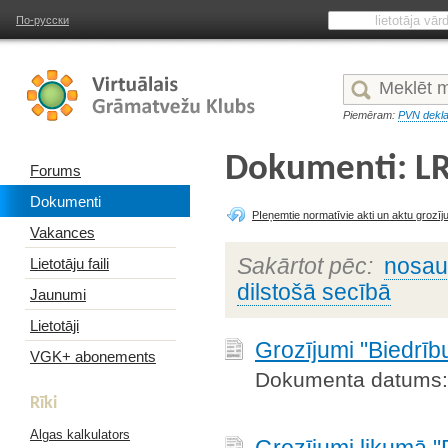
По-русски
Piemēram:
PVN dekla
Dokumenti: LR 
Forums
Dokumenti
PIeņemtie normatīvie akti un aktu grozīj
Vakances
Sakārtot pēc:
nosa
Lietotāju faili
dilstošā secībā
Jaunumi
Lietotāji
Grozījumi "Biedrīb
VGK+ abonements
Dokumenta datums:
Rīki
Algas kalkulators