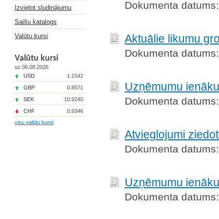
Dokumenta datums:
Izvietot sludinājumu
Saišu katalogs
Valūtu kursi
Aktuālie likumu gr
Dokumenta datums:
Valūtu kursi
uz 06.08.2026
USD
1.1542
Uzņēmumu ienākum
GBP
0.8571
Dokumenta datums:
SEK
10.9240
CHF
0.9346
visu valūtu kursi
Atvieglojumi ziedo
Dokumenta datums:
Uzņēmumu ienākum
Dokumenta datums: