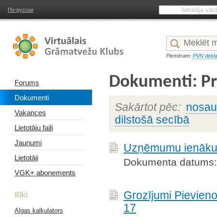
По-русски
Piemēram:
PVN dekla
Dokumenti: Pr
Forums
Dokumenti
Sakārtot pēc:
nosa
Vakances
dilstošā secībā
Lietotāju faili
Jaunumi
Uzņēmumu ienākum
Lietotāji
Dokumenta datums:
VGK+ abonements
Grozījumi Pievien
Rīki
17
Algas kalkulators