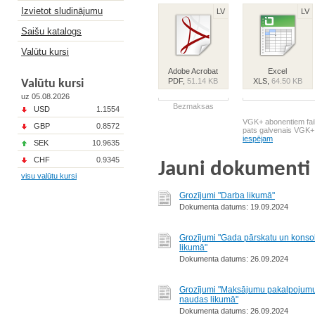
Izvietot sludinājumu
LV
LV
Saišu katalogs
Valūtu kursi
Adobe Acrobat
Excel
PDF,
51.14 KB
XLS,
64.50 KB
Valūtu kursi
uz 05.08.2026
Bezmaksas
USD
1.1554
VGK+ abonentiem fail
GBP
0.8572
pats galvenais VGK+
iespējam
SEK
10.9635
CHF
0.9345
Jauni dokumenti
visu valūtu kursi
Grozījumi "Darba likumā"
Dokumenta datums: 19.09.2024
Grozījumi "Gada pārskatu un konso
likumā"
Dokumenta datums: 26.09.2024
Grozījumi "Maksājumu pakalpojumu
naudas likumā"
Dokumenta datums: 26.09.2024