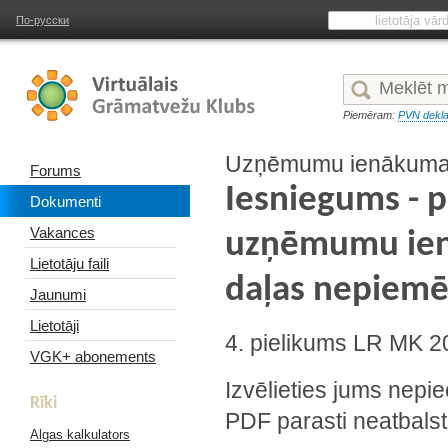
По-русски
Piemēram:
PVN dekla
Uzņēmumu ienākuma 
Forums
Iesniegums - p
Dokumenti
Vakances
uzņēmumu ienā
Lietotāju faili
daļas nepiem
Jaunumi
Lietotāji
4. pielikums LR MK 20
VGK+ abonements
Izvēlieties jums nepie
Rīki
PDF parasti neatbalst
Algas kalkulators