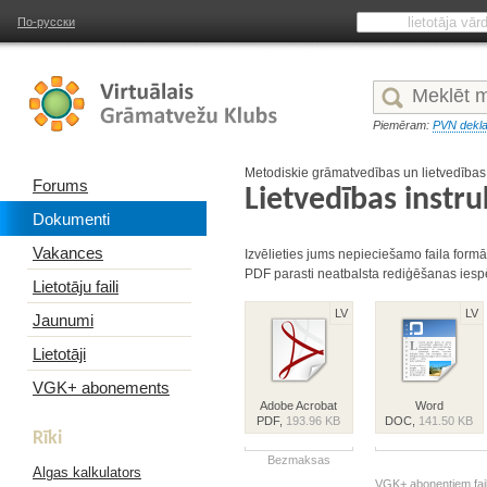
По-русски
Piemēram:
PVN dekla
Metodiskie grāmatvedības un lietvedība
Forums
Lietvedības instru
Dokumenti
Vakances
Izvēlieties jums nepieciešamo faila formā
PDF parasti neatbalsta rediģēšanas iesp
Lietotāju faili
LV
LV
Jaunumi
Lietotāji
VGK+ abonements
Adobe Acrobat
Word
PDF,
193.96 KB
DOC,
141.50 KB
Rīki
Bezmaksas
Algas kalkulators
VGK+ abonentiem fail