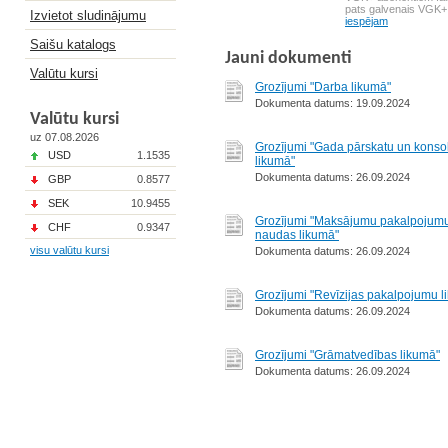
pats galvenais VGK+
Izvietot sludinājumu
iespējam
Saišu katalogs
Jauni dokumenti
Valūtu kursi
Grozījumi "Darba likumā"
Dokumenta datums: 19.09.2024
Valūtu kursi
uz 07.08.2026
Grozījumi "Gada pārskatu un konso
USD
1.1535
likumā"
Dokumenta datums: 26.09.2024
GBP
0.8577
SEK
10.9455
Grozījumi "Maksājumu pakalpojumu
CHF
0.9347
naudas likumā"
visu valūtu kursi
Dokumenta datums: 26.09.2024
Grozījumi "Revīzijas pakalpojumu l
Dokumenta datums: 26.09.2024
Grozījumi "Grāmatvedības likumā"
Dokumenta datums: 26.09.2024