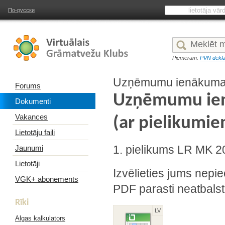
По-русски
Piemēram:
PVN dekla
Uzņēmumu ienākuma 
Forums
Uzņēmumu ien
Dokumenti
Vakances
(ar pielikumi
Lietotāju faili
Jaunumi
1. pielikums LR MK 2
Lietotāji
Izvēlieties jums nepie
VGK+ abonements
PDF parasti neatbalst
Rīki
LV
Algas kalkulators