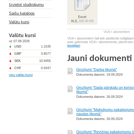
Izvietot sludinājumu
Saišu katalogs
Excel
XLS,
185.00 KB
Valūtu kursi
VGK+ abonentiem
Valūtu kursi
VGK+ abonentiem faili tiek piedāvāti rediģēja
uz 07.08.2026
pats galvenais VGK+ abonementā, pievērsie
iespējam
USD
1.1535
GBP
0.8577
Jauni dokumenti
SEK
10.9455
CHF
0.9347
Grozījumi "Darba likumā"
Dokumenta datums: 19.09.2024
visu valūtu kursi
Grozījumi "Gada pārskatu un konso
likumā"
Dokumenta datums: 26.09.2024
Grozījumi "Maksājumu pakalpojumu
naudas likumā"
Dokumenta datums: 26.09.2024
Grozījumi "Revīzijas pakalpojumu l