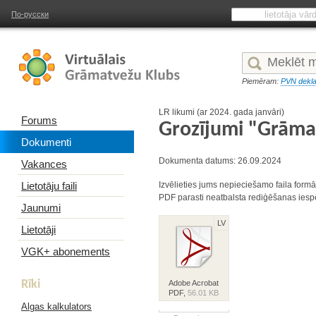
По-русски
Piemēram:
PVN dekla
LR likumi (ar 2024. gada janvāri)
Forums
Grozījumi "Grāma
Dokumenti
Dokumenta datums: 26.09.2024
Vakances
Lietotāju faili
Izvēlieties jums nepieciešamo faila formā
PDF parasti neatbalsta rediģēšanas iesp
Jaunumi
LV
Lietotāji
VGK+ abonements
Rīki
Adobe Acrobat
PDF,
56.01 KB
Algas kalkulators