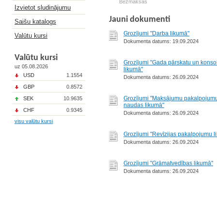
Bezmaksas
Izvietot sludinājumu
Jauni dokumenti
Saišu katalogs
Grozījumi "Darba likumā"
Valūtu kursi
Dokumenta datums: 19.09.2024
Valūtu kursi
Grozījumi "Gada pārskatu un konso
uz 05.08.2026
likumā"
USD
1.1554
Dokumenta datums: 26.09.2024
GBP
0.8572
Grozījumi "Maksājumu pakalpojumu
SEK
10.9635
naudas likumā"
CHF
0.9345
Dokumenta datums: 26.09.2024
visu valūtu kursi
Grozījumi "Revīzijas pakalpojumu l
Dokumenta datums: 26.09.2024
Grozījumi "Grāmatvedības likumā"
Dokumenta datums: 26.09.2024