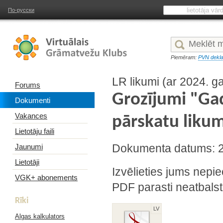
По-русски
Piemēram:
PVN dekla
LR likumi (ar 2024. g
Forums
Grozījumi "Ga
Dokumenti
Vakances
pārskatu liku
Lietotāju faili
Jaunumi
Dokumenta datums: 
Lietotāji
Izvēlieties jums nepie
VGK+ abonements
PDF parasti neatbalst
Rīki
LV
Algas kalkulators