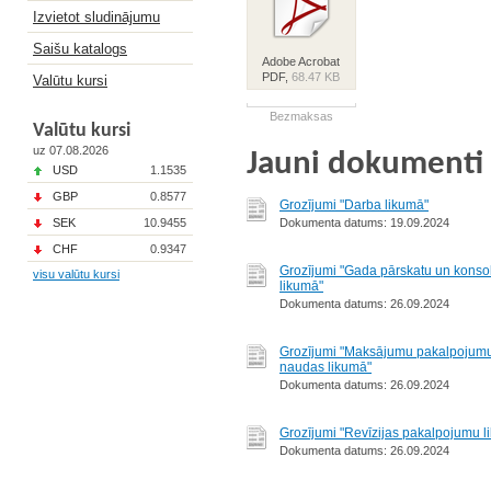
Izvietot sludinājumu
Saišu katalogs
Adobe Acrobat
PDF,
68.47 KB
Valūtu kursi
Bezmaksas
Valūtu kursi
uz 07.08.2026
Jauni dokumenti
USD
1.1535
GBP
0.8577
Grozījumi "Darba likumā"
SEK
10.9455
Dokumenta datums: 19.09.2024
CHF
0.9347
Grozījumi "Gada pārskatu un konso
visu valūtu kursi
likumā"
Dokumenta datums: 26.09.2024
Grozījumi "Maksājumu pakalpojumu
naudas likumā"
Dokumenta datums: 26.09.2024
Grozījumi "Revīzijas pakalpojumu l
Dokumenta datums: 26.09.2024