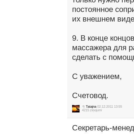
постоянное сопр
их внешнем виде
9. В конце концо
массажера для ра
сделать с помо
С уважением,
Счетовод.
Tatajna
02.12.2011 13:55
4215 ziņojumi
Секретарь-менед