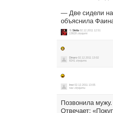
— Две сидели на 
объяснила Фаина
Sletla
02.12.2011 12:51
13828 ziņojumi
Dinaro
02.12.2011 13:02
8241 ziņojums
Inst
02.12.2011 13:05
nav ziņojumu
Позвонила мужу
Отвечает: «Покуп