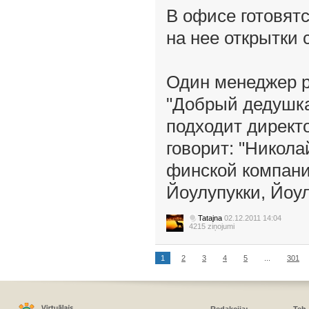
В офисе готовятс
на нее открытки 
Один менеджер р
"Добрый дедушка
подходит директо
говорит: "Никола
финской компании
Йоулупукки, Йоул
Tatajna
02.12.2011 14:04
4215 ziņojumi
1
2
3
4
5
...
301