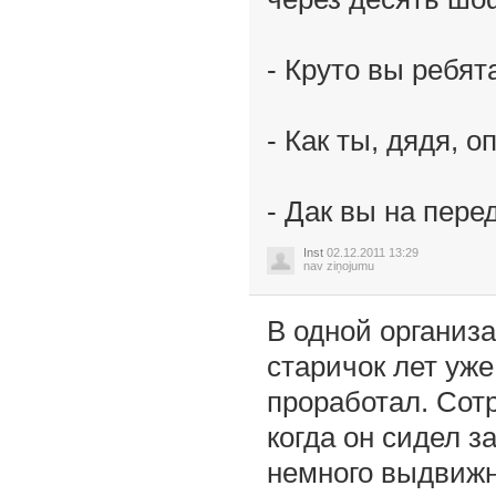
- Круто вы ребя
- Кaк ты, дядя, 
- Дaк вы нa пере
Inst
02.12.2011 13:29
nav ziņojumu
В одной организ
старичок лет уже
проработал. Сотр
когда он сидел з
немного выдвижн