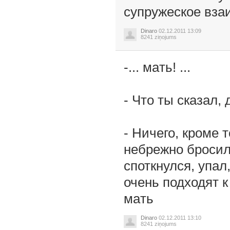
супружеское вза
Dinaro
02.12.2011 13:09
8241 ziņojums
-... мaть! ...
- Что ты скaзaл,
- Ничего, кроме 
небрежно бросил
споткнулся, упaл
очень подходят к
мaть
Dinaro
02.12.2011 13:10
8241 ziņojums