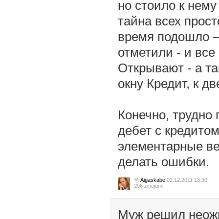
но стоило к нему
тайна всех прост
время подошло – 
отметили - и все 
Открывают - а т
окну Кредит, к дв
Конечно, трудно 
дебет с кредито
элементарные ве
делать ошибки.
Aigaskabe
02.12.2011 13:30
296 ziņojumi
Муж решил неожи