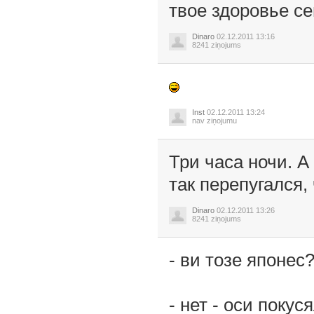
твое здоровье се
Dinaro
02.12.2011 13:16
8241 ziņojums
Inst
02.12.2011 13:24
nav ziņojumu
Три часа ночи. А
так перепугался,
Dinaro
02.12.2011 13:26
8241 ziņojums
- ви тозе японес
- нет - оси покуся