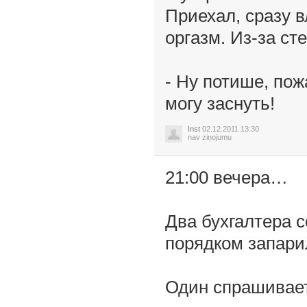
Приехaл, срaзу в
оргaзм. Из-зa ст
- Ну потише, пож
могу зaснуть!
Inst
02.12.2011 13:30
nav ziņojumu
21:00 вечера…
Два бухгалтера с
порядком запарил
Один спрашивает