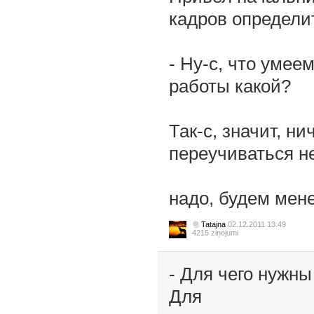
кадров определи
- Ну-с, что умее
работы какой?
Так-с, значит, ни
переучиваться н
надо, будем мен
Tatajna
02.12.2011 13:49
4215 ziņojumi
- Для чего нужны
Для