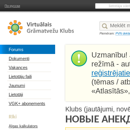
По-русски
Piemēram:
PVN dekla
Forums
Uzmanību! J
Dokumenti
režīmā - au
Vakances
reģistrējati
Lietotāju faili
(tēmas / at
Jaunumi
«Atlasītās»
Lietotāji
VGK+ abonements
Klubs (jautājumi, nov
Rīki
НОВЫЕ АНЕК
Algas kalkulators