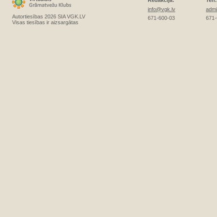
Redakcija:
Teh.
info@vgk.lv
admi
Autortiesības 2026 SIA VGK.LV
671-600-03
671-
Visas tiesības ir aizsargātas