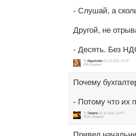
- Слушай, а скол
Другой, не отрыв
- Десять. Без Н
Aigaskabe
02.12.2011 13:37
296 ziņojumi
Почему бухгалте
- Потому что их 
Tatajna
02.12.2011 13:47
4215 ziņojumi
Привел начальник