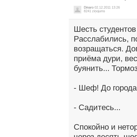
Dinaro
02.12.2011 13:26
8241 ziņojums
Шесть студентов
Рaсслaбились, по
возрaщaться. До
приёмa дури, вес
буянить... Тормо
- Шеф! До город
- Сaдитесь...
Спокойно и нетор
через десять шо