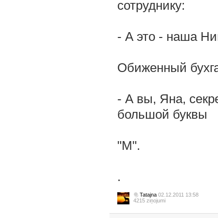
сотруднику:
- А это - наша Н
Обиженный бухгал
- А вы, Яна, сек
большой буквы
"М".
.
Tatajna
02.12.2011 13:58
4215 ziņojumi