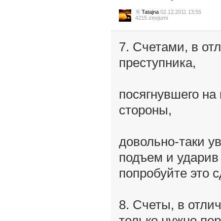
Tatajna
02.12.2011 13:55
4215 ziņojumi
7. Счетами, в от
преступника,
посягнувшего на 
стороны,
довольно-таки ув
подъем и ударив
попробуйте это 
8. Счеты, в отли
только нужно пе