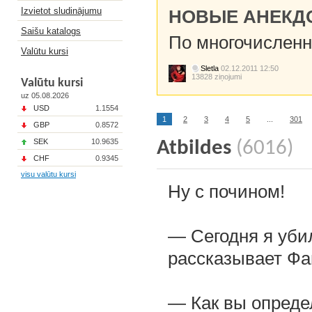
Izvietot sludinājumu
НОВЫЕ АНЕКД
Saišu katalogs
По многочисленн
Valūtu kursi
Sletla
02.12.2011 12:50
13828 ziņojumi
Valūtu kursi
uz 05.08.2026
USD
1.1554
1
2
3
4
5
...
301
GBP
0.8572
SEK
10.9635
Atbildes
(6016)
CHF
0.9345
visu valūtu kursi
Ну с почином!
— Сегодня я убил
рассказывает Фа
— Как вы опреде