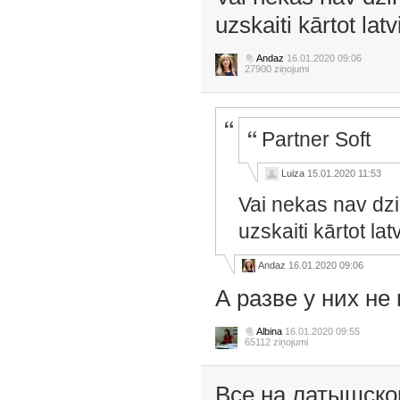
uzskaiti kārtot lat
Andaz
16.01.2020 09:06
27900 ziņojumi
Partner Soft
Luiza
15.01.2020 11:53
Vai nekas nav dz
uzskaiti kārtot la
Andaz
16.01.2020 09:06
А разве у них не
Albina
16.01.2020 09:55
65112 ziņojumi
Все на латышско