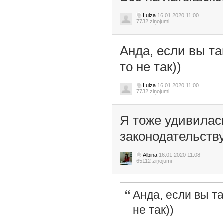
Luiza
16.01.2020 11:00
7732 ziņojumi
Анда, если вы так
то не так))
Luiza
16.01.2020 11:00
7732 ziņojumi
Я тоже удивилась
законодательству
Albina
16.01.2020 11:08
65112 ziņojumi
Анда, если вы та
не так))