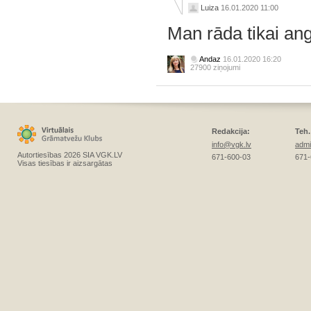
Luiza
16.01.2020 11:00
Man rāda tikai an
Andaz
16.01.2020 16:20
27900 ziņojumi
Redakcija:
Teh.
info@vgk.lv
admi
Autortiesības 2026 SIA VGK.LV
671-600-03
671-
Visas tiesības ir aizsargātas