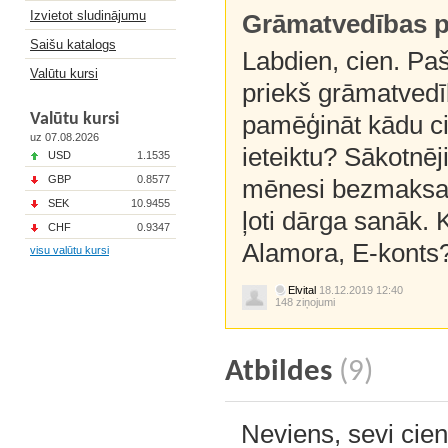
Izvietot sludinājumu
Grāmatvedības 
Saišu katalogs
Labdien, cien. Paš
Valūtu kursi
priekš grāmatvedīb
Valūtu kursi
pamēģināt kādu ci
uz 07.08.2026
ieteiktu? Sākotnēj
USD
1.1535
GBP
0.8577
mēnesi bezmaksas.
SEK
10.9455
ļoti dārga sanāk. 
CHF
0.9347
Alamora, E-konts?
visu valūtu kursi
Elvital
18.12.2019 12:40
148 ziņojumi
Atbildes
(9)
Neviens, sevi cie