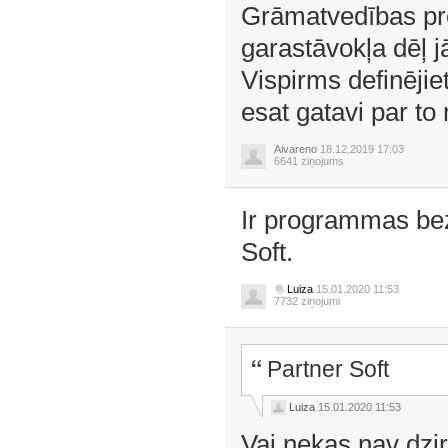
Grāmatvedības pro
garastāvokļa dēļ 
Vispirms definēji
esat gatavi par to
Aivareno
18.12.2019 17:03
6641 ziņojums
Ir programmas be
Soft.
Luiza
15.01.2020 11:53
7732 ziņojumi
Partner Soft
Luiza
15.01.2020 11:53
Vai nekas nav dzi