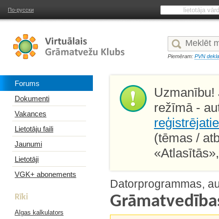
По-русски
Piemēram:
PVN dekla
Forums
Uzmanību! J
Dokumenti
režīmā - au
Vakances
reģistrējati
Lietotāju faili
(tēmas / at
Jaunumi
«Atlasītās»
Lietotāji
VGK+ abonements
Datorprogrammas, aut
Rīki
Grāmatvedīb
Algas kalkulators