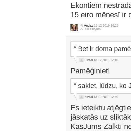
Ekontiem nestrād
15 eiro mēnesī ir 
Andaz
18.12.2019 16:28
27900 ziņojumi
Bet ir doma pamē
Elvital
18.12.2019 12:40
Pamēģiniet!
sakiet, lūdzu, ko
Elvital
18.12.2019 12:40
Es ieteiktu atjēgt
jāskatās uz slik
KasJums Zalktī ne