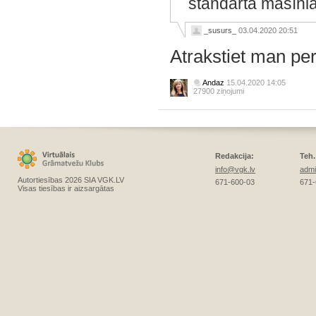
standarta mašīnl
_susurs_
03.04.2020 20:51
Atrakstiet man per
Andaz
15.04.2020 14:05
27900 ziņojumi
Redakcija:
Teh.
info@vgk.lv
admi
Autortiesības 2026 SIA VGK.LV
671-600-03
671-
Visas tiesības ir aizsargātas