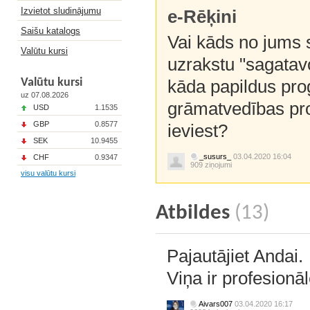
Izvietot sludinājumu
e-Rēķini
Saišu katalogs
Vai kāds no jums s
Valūtu kursi
uzrakstu "sagatavo
Valūtu kursi
kāda papildus pro
uz 07.08.2026
grāmatvedības pro
USD
1.1535
GBP
0.8577
ieviest?
SEK
10.9455
_susurs_
03.04.2020 16:04
CHF
0.9347
909 ziņojumi
visu valūtu kursi
Atbildes
(13)
Pajautājiet Andai.
Viņa ir profesionā
Aivars007
03.04.2020 16:17