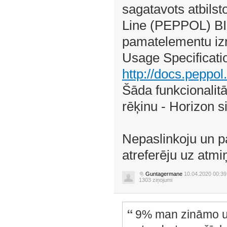
sagatavots atbils
Line (PEPPOL) BIS 
pamatelementu izm
Usage Specificati
http://docs.peppol.
Šāda funkcionalitā
rēķinu - Horizon s
Nepaslinkoju un pa
atreferēju uz atmiņ
Guntagermane
10.04.2020 00:39
1303 ziņojumi
9% man zināmo uz