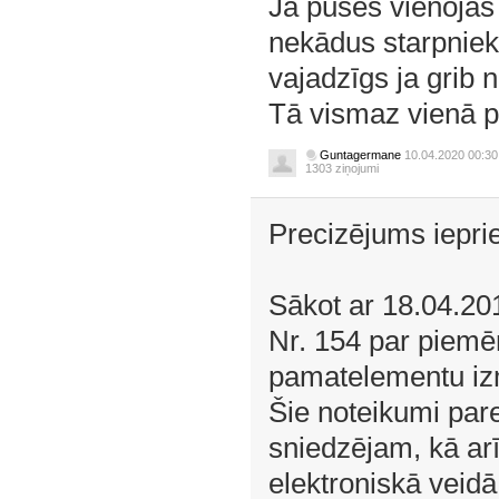
Ja puses vienojas 
nekādus starpniek
vajadzīgs ja grib 
Tā vismaz vienā p
Guntagermane
10.04.2020 00:30
1303 ziņojumi
Precizējums iepriek
Sākot ar 18.04.201
Nr. 154 par piemē
pamatelementu izm
Šie noteikumi par
sniedzējam, kā ar
elektroniskā veidā