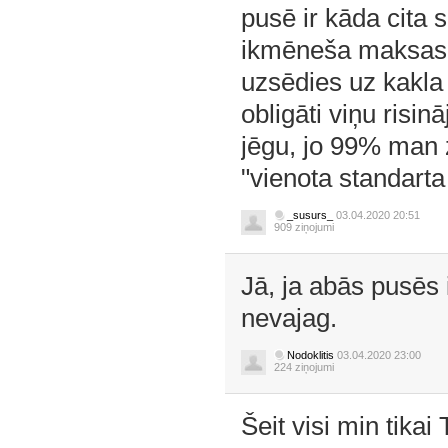
pusē ir kāda cita 
ikmēneša maksas s
uzsēdies uz kakla
obligāti viņu risi
jēgu, jo 99% man
"vienota standart
_susurs_
03.04.2020 20:51
909 ziņojumi
Jā, ja abās pusēs 
nevajag.
Nodoklitis
03.04.2020 23:00
224 ziņojumi
Šeit visi min tikai