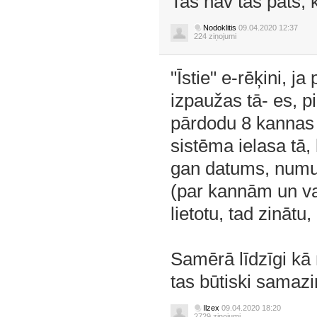
Tas nav tas pats, 
Nodoklitis
09.04.2020 12:37
224 ziņojumi
"Īstie" e-rēķini, ja 
izpaužas tā- es, 
pārdodu 8 kannas 
sistēma ielasa tā, 
gan datums, numur
(par kannām un va
lietotu, tad zinātu
Samērā līdzīgi kā
tas būtiski samaz
Ilzex
09.04.2020 18:20
2729 ziņojumi