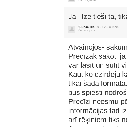
Jā, Ilze tieši tā, 
Nodoklitis
09.04.2020 19:09
224 ziņojumi
Atvainojos- sākum
Precīzāk sakot: j
var lasīt un sūtīt 
Kaut ko dzirdēju 
tikai šādā formātā
būs spiesti nodro
Precīzi neesmu pēt
informācijas tad i
arī rēķiniem tiks 