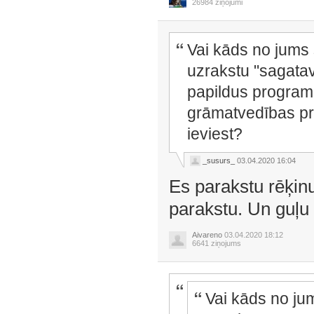
26984 ziņojumi
Vai kāds no jums 
uzrakstu "sagatav
papildus programm
grāmatvedības pr
ieviest?
_susurs_
03.04.2020 16:04
Es parakstu rēķinu
parakstu. Un guļu 
Aivareno
03.04.2020 18:12
6641 ziņojums
Vai kāds no jum