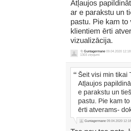
Atļaujos papildinā
ar e parakstu un 
pastu. Pie kam to v
klientiem ērti atv
vizualizācija.
Guntagermane
09.04.2020 12:18
1303 ziņojumi
Šeit visi min tikai
Atļaujos papildin
e parakstu un tie
pastu. Pie kam to 
ērti atverams- do
Guntagermane
09.04.2020 12:1