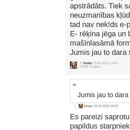
apstrādāts. Tiek 
neuzmanības kļūda
tad nav nek!ds e-
E- rēķina jēga un
mašīnlasāmā formā
Jumis jau to dara 
Andaz
03.04.2020 19:53
27900 ziņojumi
Jumis jau to dara 
Andaz
03.04.2020 19:53
Es pareizi saprotu
papildus starpniek