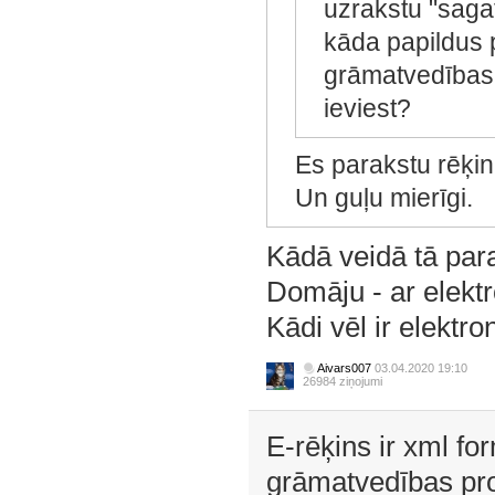
uzrakstu "saga
kāda papildus 
grāmatvedības 
ieviest?
Es parakstu rēķin
Un guļu mierīgi.
Kādā veidā tā par
Domāju - ar elektr
Kādi vēl ir elektr
Aivars007
03.04.2020 19:10
26984 ziņojumi
E-rēķins ir xml fo
grāmatvedības pro