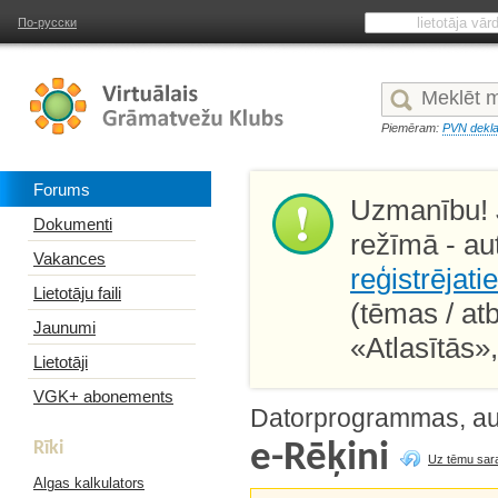
По-русски
Piemēram:
PVN dekla
Forums
Uzmanību! J
Dokumenti
režīmā - au
Vakances
reģistrējati
Lietotāju faili
(tēmas / at
Jaunumi
«Atlasītās»
Lietotāji
VGK+ abonements
Datorprogrammas, aut
Rīki
e-Rēķini
Uz tēmu sar
Algas kalkulators