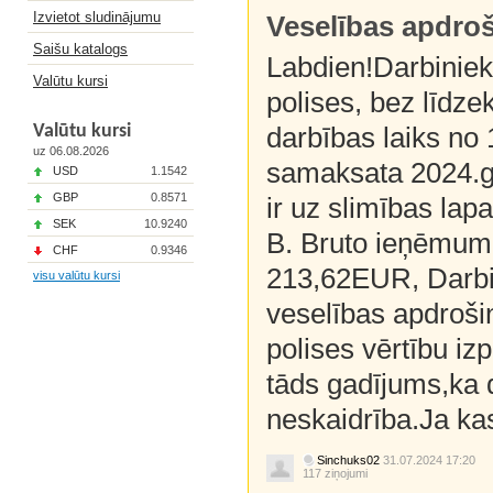
Izvietot sludinājumu
Veselības apdro
Saišu katalogs
Labdien!Darbiniek
Valūtu kursi
polises, bez līdz
Valūtu kursi
darbības laiks no 
uz 06.08.2026
samaksata 2024.ga
USD
1.1542
GBP
0.8571
ir uz slimības lap
SEK
10.9240
B. Bruto ieņēmumi 
CHF
0.9346
213,62EUR, Darbin
visu valūtu kursi
veselības apdroši
polises vērtību iz
tāds gadījums,ka d
neskaidrība.Ja kas
Sinchuks02
31.07.2024 17:20
117 ziņojumi