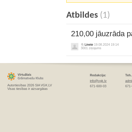
Atbildes
(1)
210,00 jāuzrāda 
Linete
19.08.2024 19:14
3001 ziņojums
Redakcija:
Teh.
info@vgk.lv
admi
Autortiesības 2026 SIA VGK.LV
671-600-03
671-
Visas tiesības ir aizsargātas