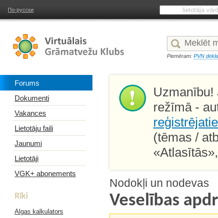
По-русски
Piemēram:
PVN dekla
Forums
Uzmanību! J
Dokumenti
režīmā - au
Vakances
reģistrējati
Lietotāju faili
(tēmas / at
Jaunumi
«Atlasītās»
Lietotāji
VGK+ abonements
Nodokļi un nodevas
Rīki
Veselības apd
Algas kalkulators