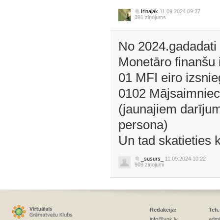
Irinajak
11.09.2024 09:27
391 ziņojums
No 2024.gadadati 
Monetāro finanšu i
01 MFI eiro izsnie
0102 Mājsaimniecī
(jaunajiem darīju
persona)
Un tad skatieties 
_susurs_
11.09.2024 10:22
909 ziņojumi
Redakcija:
Teh.
info@vgk.lv
admi