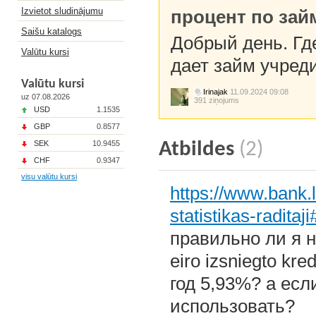
Izvietot sludinājumu
процент по зай
Saišu katalogs
Добрый день. Гд
Valūtu kursi
дает займ учред
Valūtu kursi
Irinajak
11.09.2024 09:08
uz 07.08.2026
391 ziņojums
USD
1.1535
GBP
0.8577
SEK
10.9455
Atbildes
(2)
CHF
0.9347
visu valūtu kursi
https://www.bank.lv
statistikas-raditaj
правильно ли я 
eiro izsniegto kre
год 5,93%? а есл
использовать?