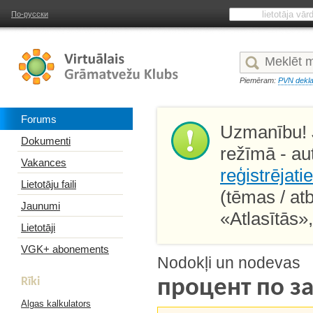
По-русски
Piemēram:
PVN dekla
Forums
Uzmanību! J
Dokumenti
režīmā - au
Vakances
reģistrējati
Lietotāju faili
(tēmas / at
Jaunumi
«Atlasītās»
Lietotāji
VGK+ abonements
Nodokļi un nodevas
Rīki
процент по з
Algas kalkulators