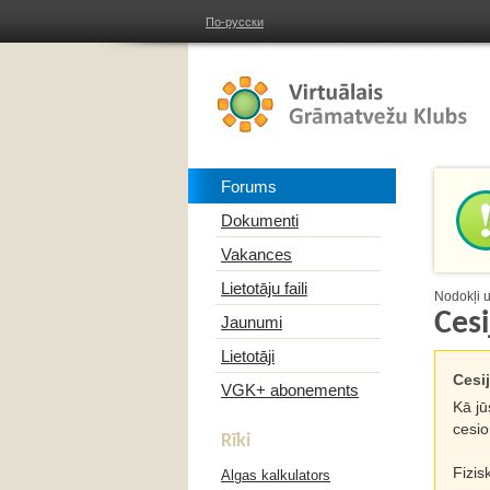
По-русски
Forums
Dokumenti
Vakances
Lietotāju faili
Nodokļi 
Ces
Jaunumi
Lietotāji
Cesi
VGK+ abonements
Kā jū
cesio
Rīki
Fizis
Algas kalkulators