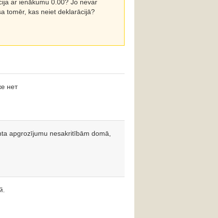
ija ar ienākumu 0.00? Jo nevar
a tomēr, kas neiet deklarācijā?
е нет
nta apgrozījumu nesakritībām domā,
й.