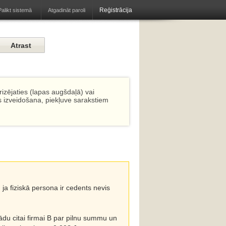
Reģistrācija
Atgadināt paroli
Palikt sistemā
izējaties (lapas augšdaļā) vai
s izveidošana, piekļuve sarakstiem
ja fiziskā persona ir cedents nevis
ādu citai firmai B par pilnu summu un