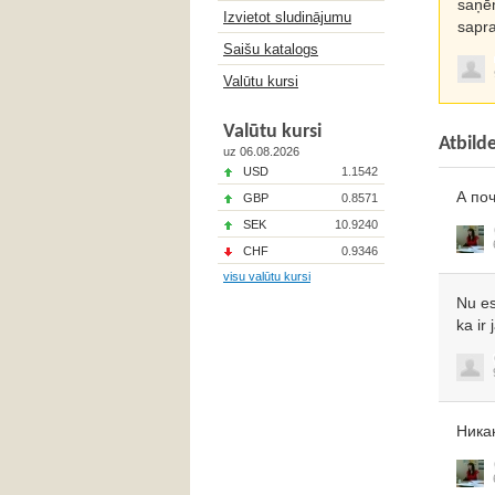
saņēm
Izvietot sludinājumu
sapra
Saišu katalogs
Valūtu kursi
Valūtu kursi
Atbild
uz 06.08.2026
USD
1.1542
А по
GBP
0.8571
SEK
10.9240
CHF
0.9346
visu valūtu kursi
Nu es
ka ir
Ника