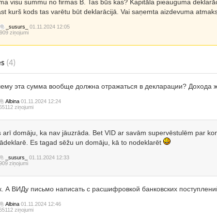
a visu summu no firmas B. Tas būs kas? Kapitāla pieauguma deklarāc
st kurš kods tas varētu būt deklarācijā. Vai saņemta aizdevuma atmaks
_susurs_
01.11.2024 12:05
909 ziņojumi
es
(4)
чему эта сумма вообще должна отражаться в декларации? Дохода ж
Albina
01.11.2024 12:24
65112 ziņojumi
 arī domāju, ka nav jāuzrāda. Bet VID ar savām supervēstulēm par ko
 jādeklarē. Es tagad sēžu un domāju, kā to nodeklarēt
_susurs_
01.11.2024 12:33
909 ziņojumi
к. А ВИДу письмо написать с расшифровкой банковских поступлени
Albina
01.11.2024 12:46
65112 ziņojumi