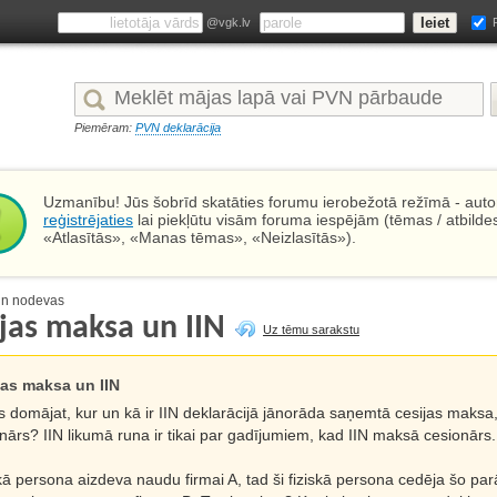
@vgk.lv
Piemēram:
PVN deklarācija
Uzmanību! Jūs šobrīd skatāties forumu ierobežotā režīmā - autor
reģistrējaties
lai piekļūtu visām foruma iespējām (tēmas / atbilde
«Atlasītās», «Manas tēmas», «Neizlasītās»).
un nodevas
ijas maksa un IIN
Uz tēmu sarakstu
jas maksa un IIN
s domājat, kur un kā ir IIN deklarācijā jānorāda saņemtā cesijas maksa, 
nārs? IIN likumā runa ir tikai par gadījumiem, kad IIN maksā cesionārs.
kā persona aizdeva naudu firmai A, tad ši fiziskā persona cedēja šo par