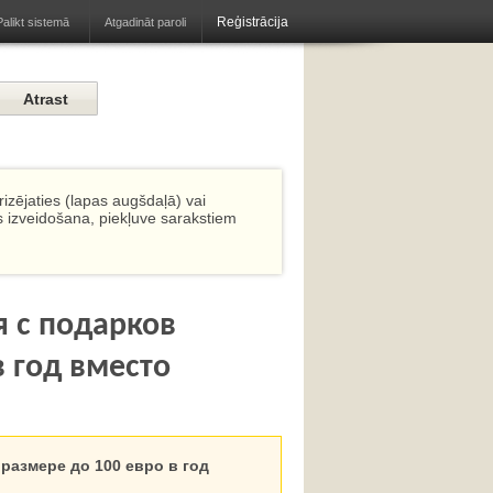
Reģistrācija
Atgadināt paroli
Palikt sistemā
izējaties (lapas augšdaļā) vai
s izveidošana, piekļuve sarakstiem
я с подарков
в год вместо
размере до 100 евро в год