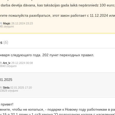
 darba devēja dāvana, kas taksācijas gada laikā nepārsniedz 100 euro;
гите пожалуйста разобраться, этот закон работает с 11.12.2024 или
Magic
28.12.2024 23:23
45 ziņojumi
es
(6)
января следующего года. 202 пункт переходных правил.
Ant_lv
29.12.2024 00:08
3840 ziņojumi
01.2025
Sletla
02.01.2025 17:20
13829 ziņojumi
 привет!
мните, чтобы не копаться, - подарки к Новому году работникам в р
 15 п.32 1 прим ч.1 ст.9 закона "О подоходном налоге с населения