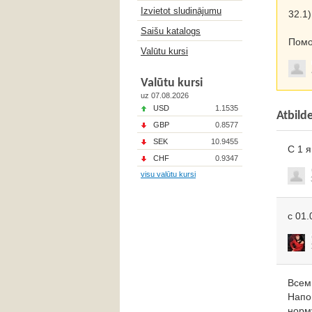
Izvietot sludinājumu
32.1)
Saišu katalogs
Помо
Valūtu kursi
Valūtu kursi
uz 07.08.2026
USD
1.1535
Atbild
GBP
0.8577
SEK
10.9455
C 1 
CHF
0.9347
visu valūtu kursi
с 01.
Всем
Напо
норму