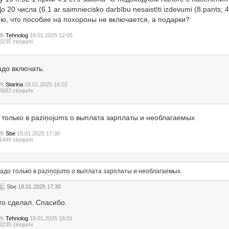
о 20 числа (6.1 ar saimniecisko darbību nesaistīti izdevumi (8.pants; 
ю, что пособие на похороны не включается, а подарки?
Tehnolog
18.01.2025 12:05
3235 ziņojumi
адо включать.
Starina
18.01.2025 16:02
6683 ziņojumi
 только в paziņojums о выплата зарплаты и необлагаемых
Sbe
18.01.2025 17:30
1449 ziņojumi
адо только в paziņojums о выплата зарплаты и необлагаемых
Sbe
18.01.2025 17:30
то сделал. Спасибо.
Tehnolog
18.01.2025 18:01
3235 ziņojumi