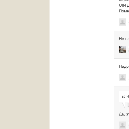
UIN Д
Помн
Не н
Надо
Н
Да, э