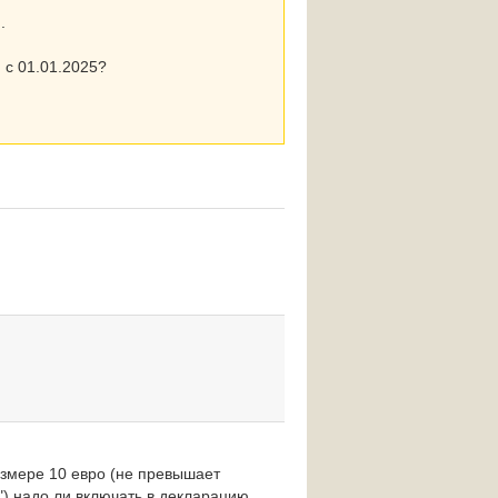
.
 с 01.01.2025?
азмере 10 евро (не превышает
") надо ли включать в декларацию