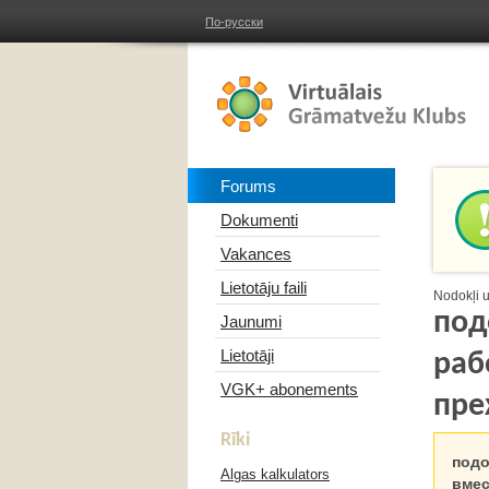
По-русски
Forums
Dokumenti
Vakances
Lietotāju faili
Nodokļi 
под
Jaunumi
Lietotāji
раб
VGK+ abonements
пре
Rīki
подо
Algas kalkulators
вмес