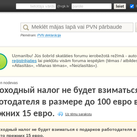
@vgk.lv
Piemēram:
PVN deklarācija
Uzmanību! Jūs šobrīd skatāties forumu ierobežotā režīmā - autor
reģistrējaties
lai piekļūtu visām foruma iespējām (tēmas / atbilde
«Atlasītās», «Manas tēmas», «Neizlasītās»).
un nodevas
оходный налог не будет взиматьс
отодателя в размере до 100 евро 
жних 15 евро.
Uz tēmu sarakstu
ходный налог не будет взиматься с подарков работодателя в 
то прежних 15 евро.