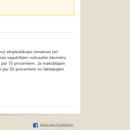
mu) ekspluatācijas izmaksas (arī
ības vajadzībām nobraukto kilometru
kā par 70 procentiem. Ja maksātājam
k par 50 procentiem no faktiskajām
Atrast mūs Facebook’ā