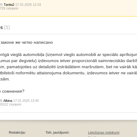
Tanita2
17.01.2025 12:33
729 ziņojumi
es
(1)
 законе же четко написано
nīgā vieglā automobiļa (izņemot vieglo automobili ar speciālo aprīkoju
umus par degvielu) izdevumos ietver proporcionāli saimnieciskās darb
am, pamatojoties uz detalizēti izstrādātiem maršrutiem, bet ne vairāk 
tbilstoši noformētu attaisnojuma dokumentu, izdevumos ietver ne vairā
ksām.
е сомнения?
Albina
17.01.2025 13:45
65112 ziņojumi
Redakcija:
Teh. jautājumi:
Lietošanas noteikumi