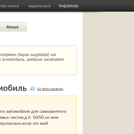
Reģistrācija
Atgadināt paroli
Palikt sistemā
izējaties (lapas augšdaļā) vai
s izveidošana, piekļuve sarakstiem
омобиль
Uz tēmu sarakstu
вого автомобиля для самозанятого
евых листов,д.б. 50/50,но мне
 прописано,если это мой