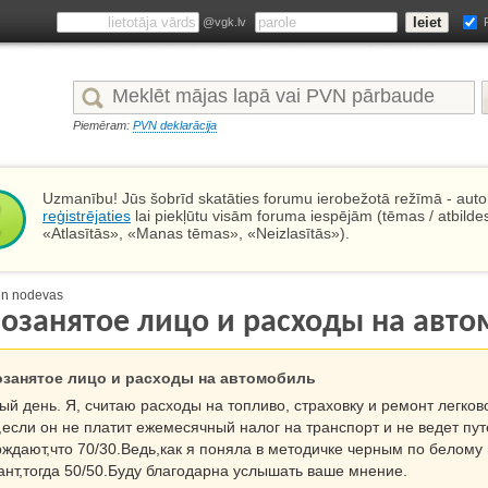
@vgk.lv
Piemēram:
PVN deklarācija
Uzmanību! Jūs šobrīd skatāties forumu ierobežotā režīmā - autor
reģistrējaties
lai piekļūtu visām foruma iespējām (tēmas / atbilde
«Atlasītās», «Manas tēmas», «Neizlasītās»).
un nodevas
озанятое лицо и расходы на авт
занятое лицо и расходы на автомобиль
ый день. Я, считаю расходы на топливо, страховку и ремонт легко
,если он не платит ежемесячный налог на транспорт и не ведет пут
рждают,что 70/30.Ведь,как я поняла в методичке черным по белому
ант,тогда 50/50.Буду благодарна услышать ваше мнение.