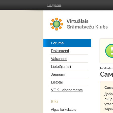
По-русски
Forums
Dokumenti
Vakances
Lietotāju faili
Nodokļi 
Сам
Jaunumi
Lietotāji
Само
VGK+ abonements
Добр
лица
Rīki
утве
вари
Algas kalkulators