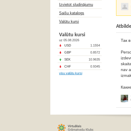
Izvietot sludinājumu
Saišu katalogs
Valūtu kursi
Atbild
Valūtu kursi
Так в
uz 05.08.2026
USD
1.1554
Perso
GBP
0.8572
izdev
SEK
10.9635
skait
CHF
0.9345
nav a
visu valūtu kursi
izma
Каки