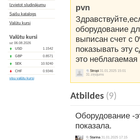
Izvietot sludinājumu
pvn
Saišu katalogs
Здравствуйте,ес
Valūtu kursi
оборудование дл
Valūtu kursi
выписан счет с 
uz 06.08.2026
показывать эту 
USD
1.1542
GBP
0.8571
это неблагаемая
SEK
10.9240
Stropi
31.01.2025 15:01
CHF
0.9346
31 ziņojums
visu valūtu kursi
Atbildes
(9)
Оборудование -эт
показала.
Starina
31.01.2025 17:15