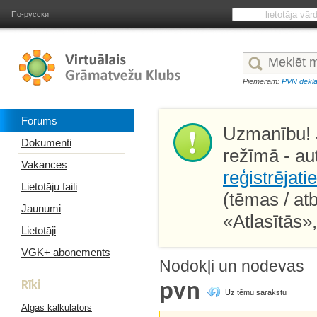
По-русски
Piemēram:
PVN dekla
Forums
Uzmanību! J
Dokumenti
režīmā - au
Vakances
reģistrējati
Lietotāju faili
(tēmas / at
Jaunumi
«Atlasītās»
Lietotāji
VGK+ abonements
Nodokļi un nodevas
Rīki
pvn
Uz tēmu sarakstu
Algas kalkulators