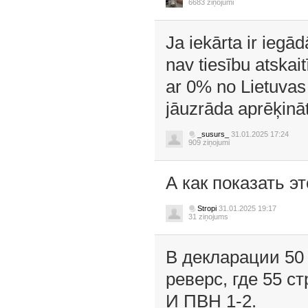
6683 ziņojumi
Ja iekārta ir iegā
nav tiesību atskaitī
ar 0% no Lietuvas 
jāuzrāda aprēķinā
_susurs_
31.01.2025 17:24
909 ziņojumi
А как показать э
Stropi
31.01.2025 19:17
31 ziņojums
В декларации 50 
реверс, где 55 ст
И ПВН 1-2.