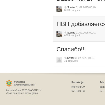
Starina
01.02.2025 00:40
6683 ziņojumi
ПВН добавляется
Starina
01.02.2025 00:41
6683 ziņojumi
Спасибо!!!
Stropi
01.02.2025 10:19
31 ziņojums
Redakcija:
Teh.
info@vgk.lv
admi
Autortiesības 2026 SIA VGK.LV
671-600-03
671-
Visas tiesības ir aizsargātas