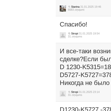
Starina
31.01.2025 19:46
6683 ziņojumi
Спасибо!
Stropi
31.01.2025 19:54
31 ziņojums
И все-таки возни
сделке?Если был
D 1230-K5315=1
D5727-K5727=37
Никогда не было 
Stropi
31.01.2025 23:14
31 ziņojums
D1230-K5727 -37