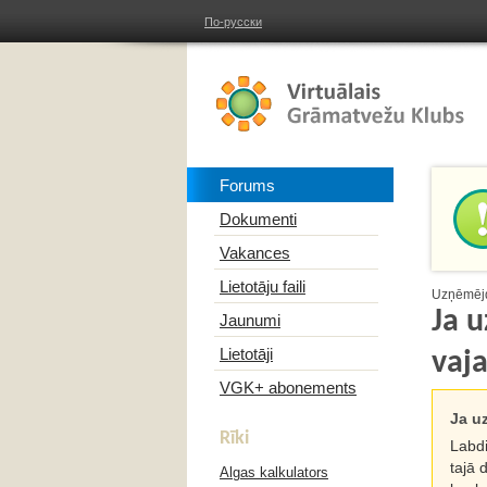
По-русски
Forums
Dokumenti
Vakances
Lietotāju faili
Uzņēmējd
Ja 
Jaunumi
Lietotāji
vaj
VGK+ abonements
Ja u
Rīki
Labdi
tajā 
Algas kalkulators