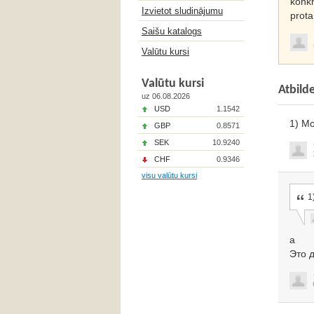
konkr
Izvietot sludinājumu
prota
Saišu katalogs
Valūtu kursi
Valūtu kursi
Atbild
uz 06.08.2026
USD
1.1542
1) М
GBP
0.8571
SEK
10.9240
CHF
0.9346
visu valūtu kursi
1
а
Это 