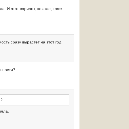
га. И этот вариант, похоже, тоже
ость сразу вырастет на этот год.
льности?
и?
няла.