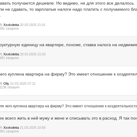
авать получается дешевле. Но видимо, не для этого все делалось.
ли не сдавать, то зарплатые налоги надо платить с получаемого бла
.
Xxxkoletta
20.03.2025 21:01
991 ziņojums
руктурную единицу на квартире, похоже, ставка налога на недвижим
Xxxkoletta
20.03.2025 21:02
991 ziņojums
чего куплена квартира на фирму? Это имеет отношение к хоздеяте
Oliy
21.03.2025 07:11
1136 ziņojumi
ля чего куплена квартира на фирму? Это имеет отношение к хоздеятельност
е всего жить в ней мужу и жене и списывать это в расход. Я так по
Xxxkoletta
21.03.2025 10:55
991 ziņojums