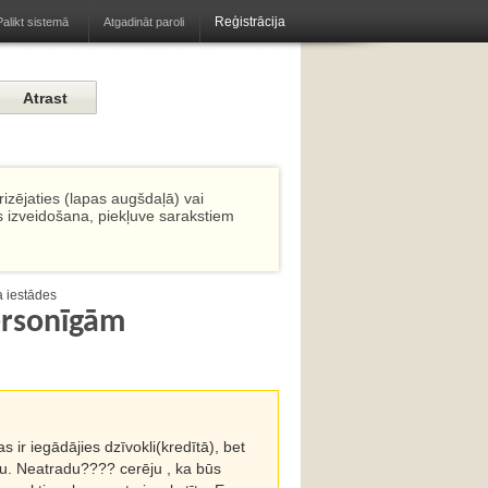
Reģistrācija
Atgadināt paroli
Palikt sistemā
izējaties (lapas augšdaļā) vai
s izveidošana, piekļuve sarakstiem
a iestādes
ersonīgām
 ir iegādājies dzīvokli(kredītā), bet
iju. Neatradu???? cerēju , ka būs