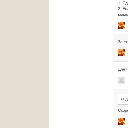
1. Сд
2. Ес
мимо
За ст
Для 
Д
Скоре