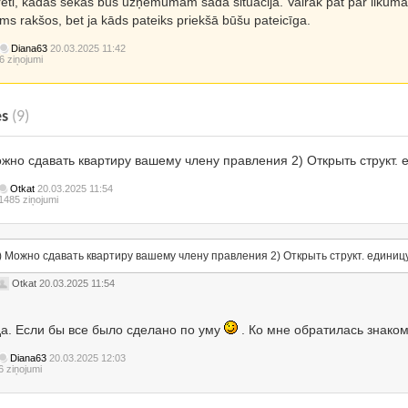
ēti, kādas sekas būs uzņēmumam šādā situācijā. Vairāk pat par likuma p
ms rakšos, bet ja kāds pateiks priekšā būšu pateicīga.
Diana63
20.03.2025 11:42
6 ziņojumi
es
(9)
ожно сдавать квартиру вашему члену правления 2) Открыть структ. 
Otkat
20.03.2025 11:54
1485 ziņojumi
) Можно сдавать квартиру вашему члену правления 2) Открыть структ. единиц
Otkat
20.03.2025 11:54
да. Если бы все было сделано по уму
. Ко мне обратилась знаком
Diana63
20.03.2025 12:03
6 ziņojumi