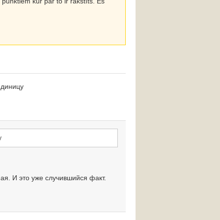
unktiem kur par to ir rakstīts. Es
единицу
у
ая. И это уже случившийся факт.