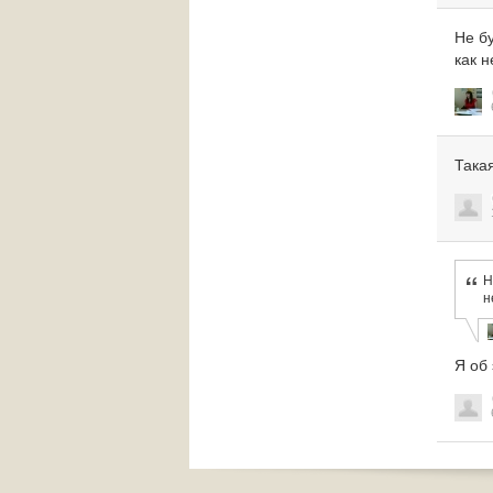
Не б
как 
Такая
Н
н
Я об