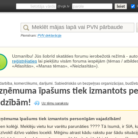
@vgk.lv
Piemēram:
PVN deklarācija
Uzmanību! Jūs šobrīd skatāties forumu ierobežotā režīmā - autor
reģistrējaties
lai piekļūtu visām foruma iespējām (tēmas / atbilde
«Atlasītās», «Manas tēmas», «Neizlasītās»).
arbība, komerclikums, darījumi. Sabiedriskās un bezpeļņas organizācijas, budžet
uzņēmuma īpašums tiek izmantots p
adzībām!
Uz tēmu sarakstu
zņēmuma īpašums tiek izmantots personīgām vajadzībām!
en kolēģi. Meklēju vietu kur varētu parunāties ???? Tā īsumā, ir SIA, kas
dzīvoklī dzīvo valdes locekli. Mēģinu atrast kādu rakstu par šādu situāc