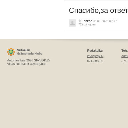
Спасибо,за ответ
Tanita2
08.01.2026 09:47
729 ziņojumi
Redakcija:
Teh.
info@vgk.lv
admi
Autortiesības 2026 SIA VGK.LV
671-600-03
671-
Visas tiesības ir aizsargātas