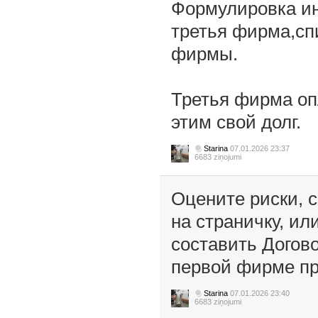
Формулировка ин
третья фирма,сп
фирмы.
Третья фирма оп
этим свой долг.
Starina
07.01.2026 23:37
6683 ziņojumi
Оцените риски, 
на страничку, ил
составить Догов
первой фирме пр
Starina
07.01.2026 23:40
6683 ziņojumi