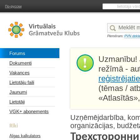
По-русски
Piemēram:
PVN dekla
Forums
Uzmanību! J
Dokumenti
režīmā - au
Vakances
reģistrējati
Lietotāju faili
(tēmas / at
Jaunumi
«Atlasītās»
Lietotāji
VGK+ abonements
Uzņēmējdarbība, kome
organizācijas, budžet
Rīki
Трехсторонни
Algas kalkulators