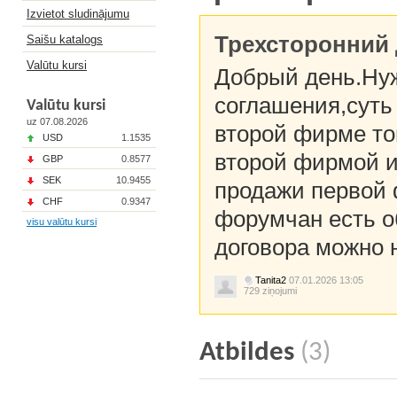
Izvietot sludinājumu
Трехсторонний 
Saišu katalogs
Valūtu kursi
Добрый день.Нуж
соглашения,суть
Valūtu kursi
uz 07.08.2026
второй фирме то
USD
1.1535
второй фирмой и
GBP
0.8577
SEK
10.9455
продажи первой 
CHF
0.9347
форумчан есть об
visu valūtu kursi
договора можно 
Tanita2
07.01.2026 13:05
729 ziņojumi
Atbildes
(3)