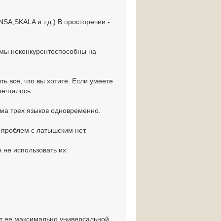
A,SKALA и т.д.) В просторечии -
мы неконкурентоспособны на
ь все, что вы хотите. Если умеете
мечталось.
ма трех языков одновременно.
х проблем с латышским нет.
А не использовать их
т ее максимально универсальной.