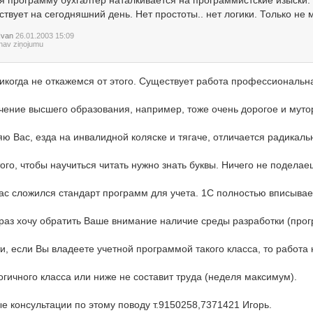
я программу бухгалтер наталкивается на программистские изыски. В
твует на сегодняшний день. Нет простоты.. нет логики. Только не 
Ivan
26.01.2003 15:09
nav ziņojumu
икогда не откажемся от этого. Существует работа профессиональн
чение высшего образования, например, тоже очень дорогое и муто
яю Вас, езда на инвалидной коляске и тягаче, отличается радикаль
ого, чтобы научиться читать нужно знать буквы. Ничего не поделае
ас сложился стандарт программ для учета. 1С полностью вписывает
раз хочу обратить Ваше внимание наличие среды разработки (п
ти, если Вы владеете учетной программой такого класса, то рабо
огичного класса или ниже не составит труда (неделя максимум).
е консультации по этому поводу т.9150258,7371421 Игорь.