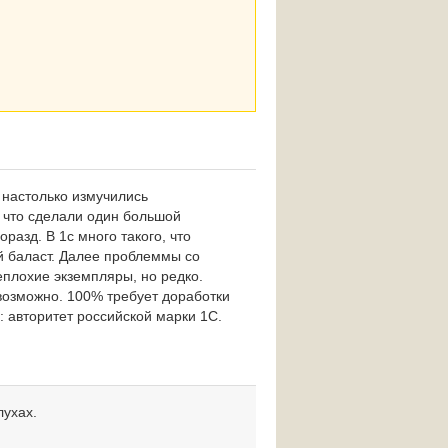
 настолько измучились
 что сделали один большой
оразд. В 1с много такого, что
й баласт. Далее проблеммы со
плохие экземпляры, но редко.
 возможно. 100% требует доработки
: авторитет российской марки 1С.
лухах.