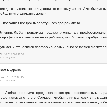
 следовать логике конфигурации, то все получается. А чтобы имет
ойку, нужно заплатить деньги.
1С позволяет построить работу и без программиста.
бучении. Любая программа, предназначенная для профессионально
е профессионально позволяет работать, тем большего требует изу
 учимся и становимся профессионалами, либо остаемся любителя
Dia
16.01.2003 11:08
nav ziņojumu
ком мудрёно!
Solvin
16.01.2003 15:15
nav ziņojumu
а: ...Любая программа, предназначенная для профессиональной рабо
нец откажемся от этого. Согласен, чтобы научиться ездить на маши
потом не сильно мешает пересаживаться с машины на машину и без