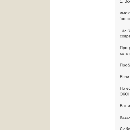
1. В
имею
"конс
Так 
совр
Прогр
хотет
Проб
Если 
Но е
ЭКОН
Вот и
Каза
Любо