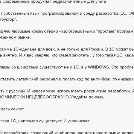
се современные продукты предназначенные для учета
т собственный язык программирования и среду разработки.(1С,HANS
труктор".
горячо любимые компьютерно -малограмотными "простые" програм
еменном рынке.
амма 1С-сделана для всех, а не только для России. В 1С может быт
ь внятно. И я вас уверяю, кто сумел захотеть , у того такая 1С, как 
лемы со шрифтами существуют не у 1С, а у WINDOWS. Это пробле
ставить латвийский регионал и писать код по английски, то никаки
сть с русским. И невозможно использовать российские разработки. 
ОМИЧЕСКИ НЕЦЕЛЕСООБРАЗНО.Угадайте почему.
 весь секрет.
хская 1С, например существует. И украинская.
й разработчик, создающий конфигурацию для нашего рынка делае