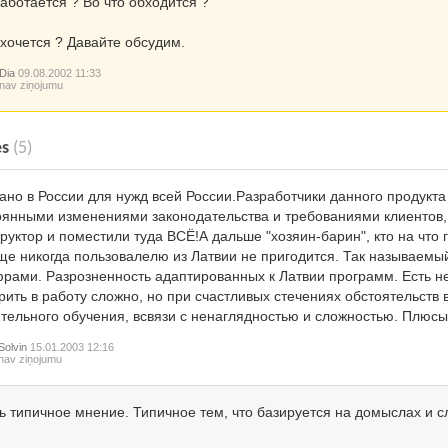
работается ? Во что обходится ?
 хочется ? Давайте обсудим.
Dia
09.08.2002 11:33
nav ziņojumu
es
(5)
ано в России для нужд всей России.Разработчики данного продукта
оянными изменениями законодательства и требованиями клиентов,
руктор и поместили туда ВСЁ!А дальше "хозяин-барин", кто на что г
ще никогда пользовалелю из Латвии не пригодится. Так называемы
рами. Разрозненность адаптированных к Латвии программ. Есть не
рить в работу сложно, но при счастливых стечениях обстоятельств
ительного обучения, всвязи с ненаглядностью и сложностью. Плюсы
Solvin
15.01.2003 12:16
nav ziņojumu
ь типичное мнение. Типичное тем, что базируется на домыслах и с