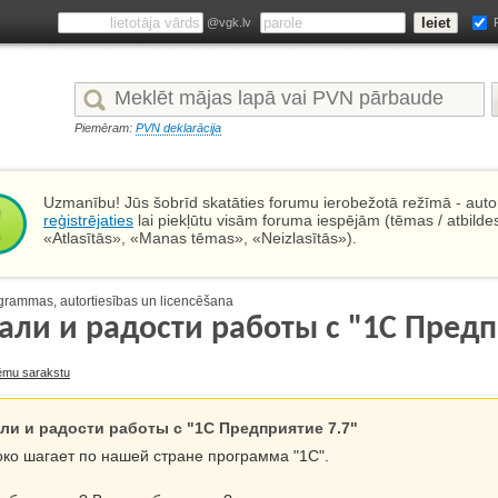
@vgk.lv
Piemēram:
PVN deklarācija
Uzmanību! Jūs šobrīd skatāties forumu ierobežotā režīmā - autor
reģistrējaties
lai piekļūtu visām foruma iespējām (tēmas / atbilde
«Atlasītās», «Manas tēmas», «Neizlasītās»).
grammas, autortiesības un licencēšana
али и радости работы с "1С Предп
ēmu sarakstu
ли и радости работы с "1С Предприятие 7.7"
ко шагает по нашей стране программа "1С".