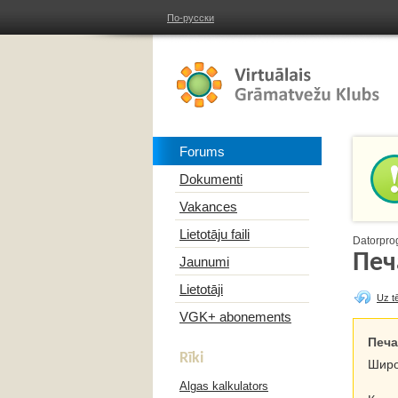
По-русски
Forums
Dokumenti
Vakances
Lietotāju faili
Datorpro
Печ
Jaunumi
Lietotāji
Uz t
VGK+ abonements
Печа
Rīki
Широ
Algas kalkulators