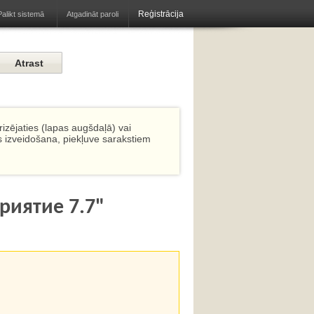
Reģistrācija
Atgadināt paroli
Palikt sistemā
izējaties (lapas augšdaļā) vai
s izveidošana, piekļuve sarakstiem
риятие 7.7"