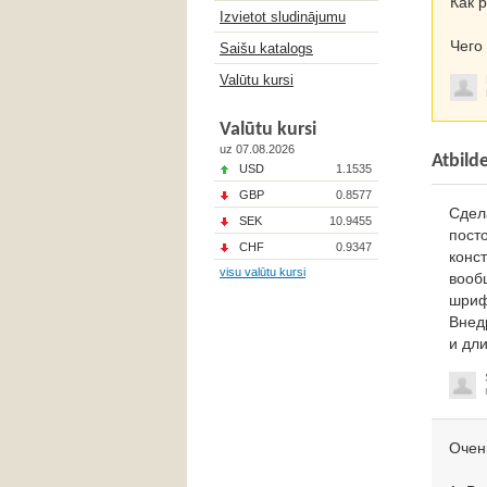
Как 
Izvietot sludinājumu
Чего
Saišu katalogs
Valūtu kursi
Valūtu kursi
uz 07.08.2026
Atbild
USD
1.1535
GBP
0.8577
Сдел
SEK
10.9455
пост
CHF
0.9347
конст
visu valūtu kursi
вооб
шриф
Внед
и дл
Очен