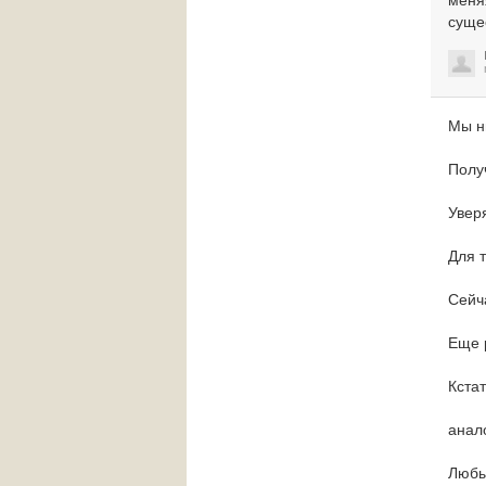
меня
сущес
Мы н
Полу
Увер
Для т
Сейч
Еще 
Кста
анал
Любы