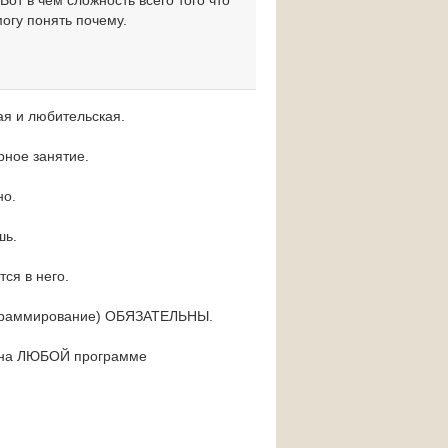
от в чем сложность всего того что
могу понять почему.
ая и любительская.
рное занятие.
но.
шь.
ся в него.
рограммирование) ОБЯЗАТЕЛЬНЫ.
та на ЛЮБОЙ программе