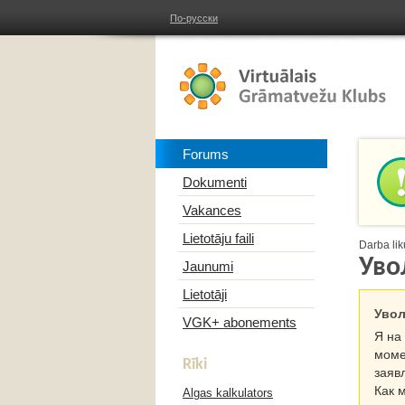
По-русски
Forums
Dokumenti
Vakances
Lietotāju faili
Darba lik
Уво
Jaunumi
Lietotāji
Увол
VGK+ abonements
Я на
моме
Rīki
заяв
Как 
Algas kalkulators