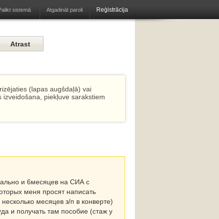
Reģistrācija
Atgadināt paroli
Palikt sistemā
izējaties (lapas augšdaļā) vai
s izveidošana, piekļuve sarakstiem
гально и 6месяцев на СИА с
оторых меня просят написать
несколько месяцев з/п в конверте)
да и получать там пособие (стаж у