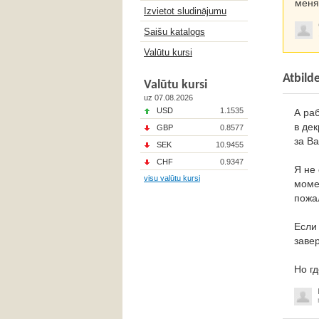
меня
Izvietot sludinājumu
Saišu katalogs
Valūtu kursi
Atbild
Valūtu kursi
uz 07.08.2026
USD
1.1535
А раб
в дек
GBP
0.8577
за Ва
SEK
10.9455
CHF
0.9347
Я не
visu valūtu kursi
моме
пожа
Если
заве
Но г