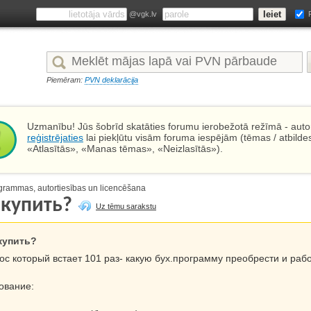
@vgk.lv
Piemēram:
PVN deklarācija
Uzmanību! Jūs šobrīd skatāties forumu ierobežotā režīmā - autor
reģistrējaties
lai piekļūtu visām foruma iespējām (tēmas / atbilde
«Atlasītās», «Manas tēmas», «Neizlasītās»).
grammas, autortiesības un licencēšana
 купить?
Uz tēmu sarakstu
купить?
ос который встает 101 раз- какую бух.программу преобрести и раб
ование: