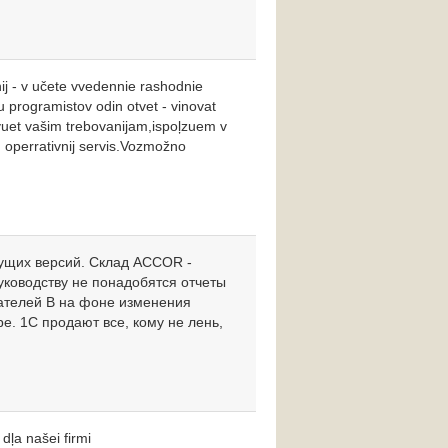
nij - v učete vvedennie rashodnie
u programistov odin otvet - vinovat
tvuet vašim trebovanijam,ispoļzuem v
 operrativnij servis.Vozmožno
дущих версий. Склад ACCOR -
уководству не понадобятся отчеты
пателей В на фоне изменения
ре. 1С продают все, кому не лень,
 dļa našei firmi