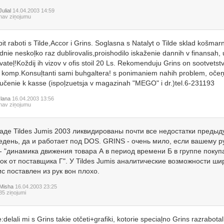
Julial
14.04.2003 14:59
nav ziņojumu
pit raboti s Tilde,Accor i Grins. Soglasna s Natalyt o Tilde sklad košmar
dnie neskoļko raz dublirovalis,proishodilo iskaženie dannih v finansah, 
vateļ!Koždij ih vizov v ofis stoil 20 Ls. Rekomenduju Grins on sootvets
3 komp.Konsuļtanti sami buhgaltera! s ponimaniem nahih problem, očeņ
učenie k kasse (ispoļzuetsja v magazinah "MEGO" i dr.)tel.6-231193
Ilana
16.04.2003 13:56
nav ziņojumu
ладе Tildes Jumis 2003 ликвидированы почти все недостатки преды
едень, да и работает под DOS. GRINS - очень мило, если вашему р
 - "динамика движения товара А в период времени Б в группе поку
ок от поставщика Г". У Tildes Jumis аналитические возможности ши
с поставлен из рук вон плохо.
Misha
16.04.2003 23:25
85 ziņojumi
:delali mi s Grins takie otčeti+grafiki, kotorie speciaļno Grins razrabotal