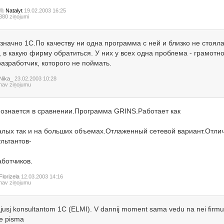
Natalyt
19.02.2003 16:25
380 ziņojumi
значно 1С.По качеству ни одна программа с ней и близко не стояла
 в какую фирму обратиться. У них у всех одна проблема - грамотно
азработчик, которого не поймать.
Nika_
23.02.2003 10:28
nav ziņojumu
познается в сравнении.Программа GRINS.Работает как
алых так и на больших объемах.Отлаженный сетевой вариант.Отли
льтантов-
аботчиков.
Florizela
12.03.2003 14:16
nav ziņojumu
ajusj konsultantom 1C (ELMI). V dannij moment sama vedu na nei firmu. Es
te pisma