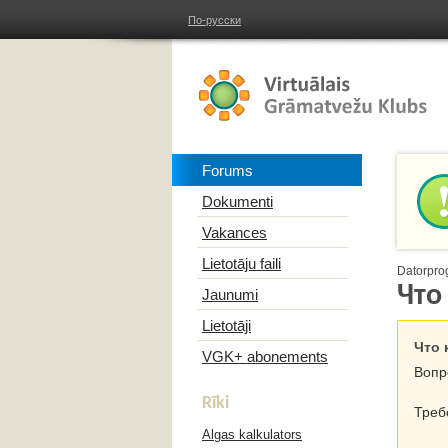
По-русски
Forums
Dokumenti
Vakances
Lietotāju faili
Datorpro
Что
Jaunumi
Lietotāji
Что 
VGK+ abonements
Вопр
Rīki
Треб
Algas kalkulators