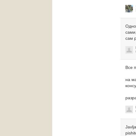
Одно
сами,
сам р
Все 
на м
консу
разр
Javlj
pishi