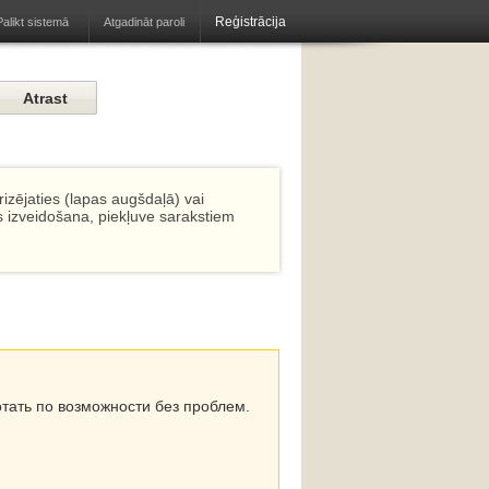
Reģistrācija
Atgadināt paroli
Palikt sistemā
izējaties (lapas augšdaļā) vai
s izveidošana, piekļuve sarakstiem
отать по возможности без проблем.