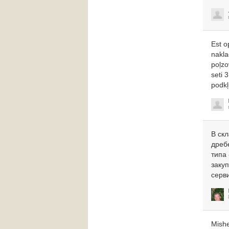
Est o
nakla
poļzo
seti 
podkļ
В ск
дреб
типа
закуп
серви
Mishe