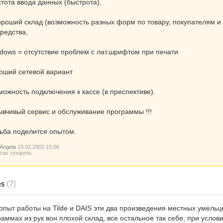
стота ввода данных (быстрота),
хороший склад (возможность разных форм по товару, покупателям и 
средства,
ndows = отсутствие проблем с лат.шрифтом при печати
роший сетевой вариант
зможность подключения к кассе (в преспективе).
зывчивый сервис и обслуживание программы !!!
ьба поделится опытом.
Angela
19.02.2003 15:06
nav ziņojumu
es
(7)
опыт работы на Tilde и DAIS эти два произведения местных умельце
аммах из рук вон плохой склад, все остальное так себе, при услов