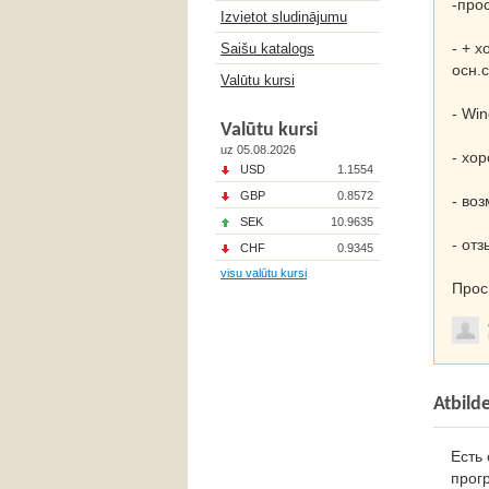
-про
Izvietot sludinājumu
- + 
Saišu katalogs
осн.
Valūtu kursi
- Wi
Valūtu kursi
uz 05.08.2026
- хо
USD
1.1554
GBP
0.8572
- во
SEK
10.9635
- от
CHF
0.9345
visu valūtu kursi
Прос
Atbild
Есть 
прогр