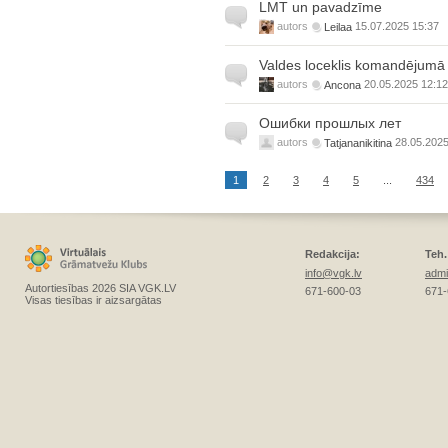
LMT un pavadzīme
autors
Leilaa
15.07.2025 15:37
Valdes loceklis komandējumā
autors
Ancona
20.05.2025 12:12
Ошибки прошлых лет
autors
Tatjananikitina
28.05.2025
1
2
3
4
5
...
434
Redakcija:
Teh.
info@vgk.lv
admi
Autortiesības 2026 SIA VGK.LV
671-600-03
671-
Visas tiesības ir aizsargātas