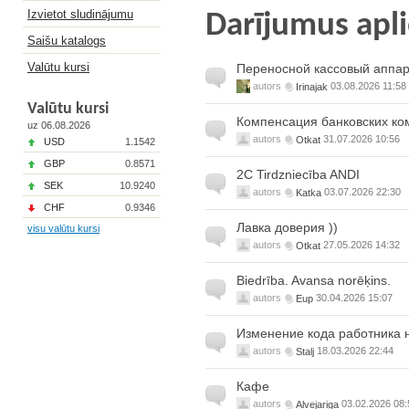
Izvietot sludinājumu
Darījumus apl
Saišu katalogs
Valūtu kursi
Переносной кассовый аппар
autors
Irinajak
03.08.2026 11:58
Valūtu kursi
Компенсация банковских ко
uz 06.08.2026
autors
Otkat
31.07.2026 10:56
USD
1.1542
GBP
0.8571
2C Tirdzniecība ANDI
SEK
10.9240
autors
Katka
03.07.2026 22:30
CHF
0.9346
Лавка доверия ))
visu valūtu kursi
autors
Otkat
27.05.2026 14:32
Biedrība. Avansa norēķins.
autors
Eup
30.04.2026 15:07
Изменение кода работника на
autors
Stalj
18.03.2026 22:44
Кафе
autors
Alvejariga
03.02.2026 08: