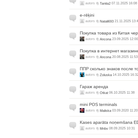
autors
Tanita2
07.11.2025 16:08
e-rēķini
autors
Natali693
21.11.2025 13:
Покупка товара из Китая че
autors
Ancona
23.09.2025 12:00
Покупка в интернет магазин
autors
Ancona
20.08.2025 11:53
ППР сколько знаков после т
autors
Zoluska
14.10.2025 16:3
Гараж аренда
autors
Otkat
06.10.2025 11:38
mini POS terminals
autors
Maliska
03.09.2020 11:20
Kases aparāta noņemšana E
autors
Mnbv
08.09.2025 10:31