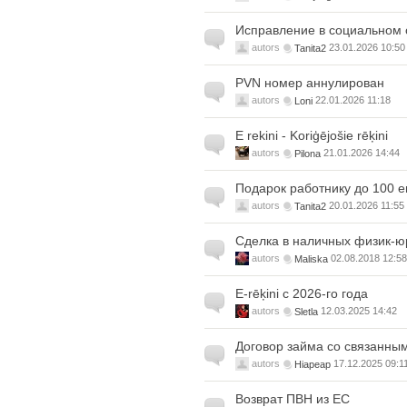
Исправление в социальном 
autors
Tanita2
23.01.2026 10:50
PVN номер аннулирован
autors
Loni
22.01.2026 11:18
E rekini - Koriģējošie rēķini
autors
Pilona
21.01.2026 14:44
Подарок работнику до 100 ев
autors
Tanita2
20.01.2026 11:55
Сделка в наличных физик-ю
autors
Maliska
02.08.2018 12:58
E-rēķini с 2026-го года
autors
Sletla
12.03.2025 14:42
Договор займа со связанны
autors
Hiapeap
17.12.2025 09:1
Возврат ПВН из ЕС