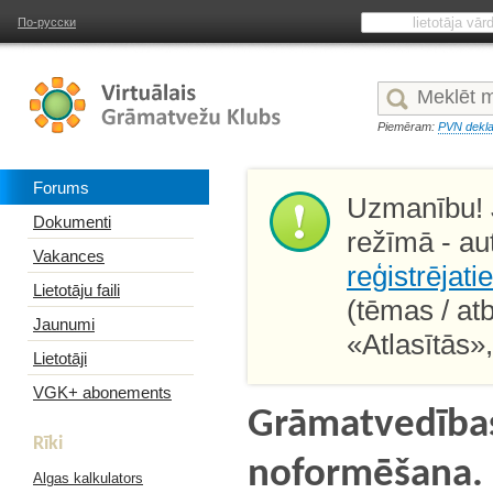
По-русски
Piemēram:
PVN dekla
Forums
Uzmanību! J
Dokumenti
režīmā - au
Vakances
reģistrējati
Lietotāju faili
(tēmas / at
Jaunumi
«Atlasītās»
Lietotāji
VGK+ abonements
Grāmatvedības
Rīki
noformēšana. 
Algas kalkulators