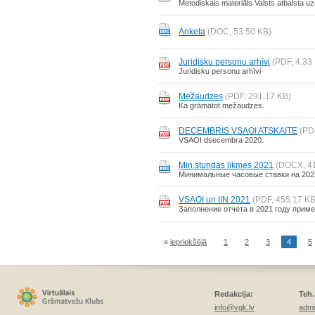
Metodiskais materiāls Valsts atbalsta u
Anketa
(DOC, 53.50 KB)
Juridisku personu arhīvi
(PDF, 4.33
Juridisku personu arhīvi
Mežaudzes
(PDF, 291.17 KB)
Ka grāmatot mežaudzes.
DECEMBRIS VSAOI ATSKAITE
(PD
VSAOI dsecembra 2020.
Min.stundas likmes 2021
(DOCX, 41
Минимальные часовые ставки на 2021
VSAOI un IIN 2021
(PDF, 455.17 KB
Заполнение отчета в 2021 году прим
«
iepriekšējā
1
2
3
4
5
Redakcija:
Teh.
info@vgk.lv
admi