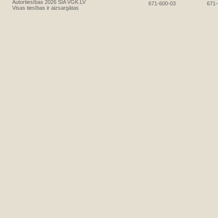
Autortiesības 2026 SIA VGK.LV
671-600-03
671-
Visas tiesības ir aizsargātas