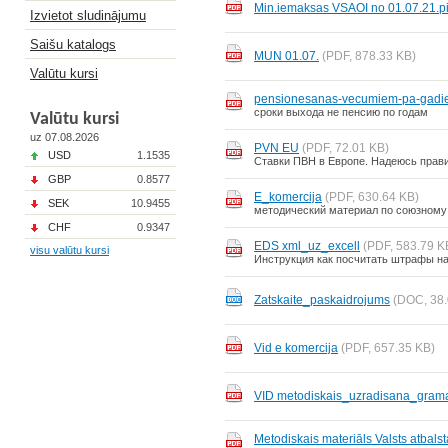
Min.iemaksas VSAOI no 01.07.21.pi
Izvietot sludinājumu
Saišu katalogs
MUN 01.07.
(PDF, 878.33 KB)
Valūtu kursi
pensionesanas-vecumiem-pa-gad
сроки выхода не пенсию по годам
Valūtu kursi
uz 07.08.2026
PVN EU
(PDF, 72.01 KB)
USD
1.1535
Ставки ПВН в Европе. Надеюсь прав
GBP
0.8577
E_komercija
(PDF, 630.64 KB)
SEK
10.9455
методический материал по союзному
CHF
0.9347
EDS xml_uz_excell
(PDF, 583.79 K
visu valūtu kursi
Инструкция как посчитать штрафы на
Zatskaite_paskaidrojums
(DOC, 38.
Vid e komercija
(PDF, 657.35 KB)
VID metodiskais_uzradisana_grama
Metodiskais materiāls Valsts atbals