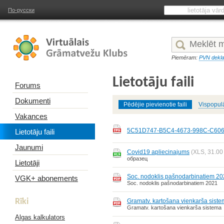
По-русски
Piemēram:
PVN dekla
Lietotāju faili
Forums
Dokumenti
Pēdējie pievienotie faili
Vispopul
Vakances
5C51D747-B5C4-4673-998C-C60
Lietotāju faili
Jaunumi
Covid19 apliecinajums
(XLS, 31.00
образец
Lietotāji
Soc. nodoklis pašnodarbinatiem 2
VGK+ abonements
Soc. nodoklis pašnodarbinatiem 2021
Rīki
Gramatv. kartošana vienkarša sist
Gramatv. kartošana vienkarša sistema
Algas kalkulators