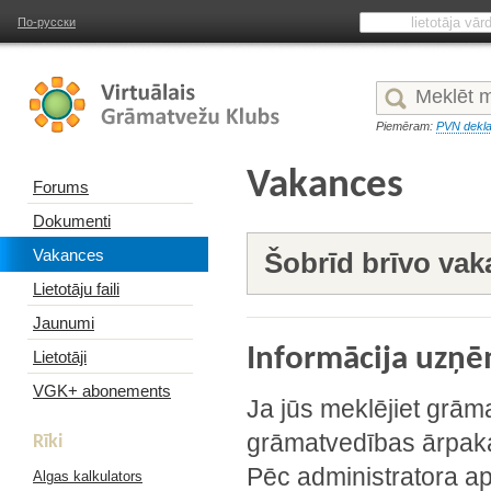
По-русски
Piemēram:
PVN dekla
Vakances
Forums
Dokumenti
Vakances
Šobrīd brīvo va
Lietotāju faili
Jaunumi
Informācija uz
Lietotāji
VGK+ abonements
Ja jūs meklējiet grām
grāmatvedības ārpaka
Rīki
Pēc administratora ap
Algas kalkulators