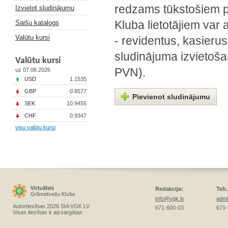
redzams tūkstošiem po
Izvietot sludinājumu
Saišu katalogs
Kluba lietotājiem var 
Valūtu kursi
- revidentus, kasierus
sludinājuma izvietoša
Valūtu kursi
PVN).
uz 07.08.2026
USD
1.1535
GBP
0.8577
Pievienot sludinājumu
SEK
10.9455
CHF
0.9347
visu valūtu kursi
Redakcija:
Teh.
info@vgk.lv
admi
Autortiesības 2026 SIA VGK.LV
671-600-03
671-
Visas tiesības ir aizsargātas