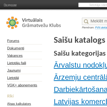
По-русски
Piemēram:
PVN dekla
Saišu katalogs
Forums
Dokumenti
Saišu kategorijas
Vakances
Lietotāju faili
Ārvalstu nodokļu
Jaunumi
Ārzemju centrā
Lietotāji
VGK+ abonements
Darbiekārtošana
Rīki
Latvijas komer
Algas kalkulators