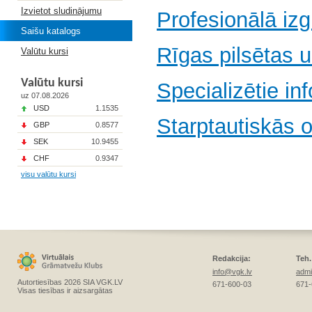
Izvietot sludinājumu
Profesionālā izg
Saišu katalogs
Rīgas pilsētas u
Valūtu kursi
Valūtu kursi
Specializētie inf
uz 07.08.2026
USD
1.1535
Starptautiskās o
GBP
0.8577
SEK
10.9455
CHF
0.9347
visu valūtu kursi
Redakcija:
Teh.
info@vgk.lv
admi
Autortiesības 2026 SIA VGK.LV
671-600-03
671-
Visas tiesības ir aizsargātas