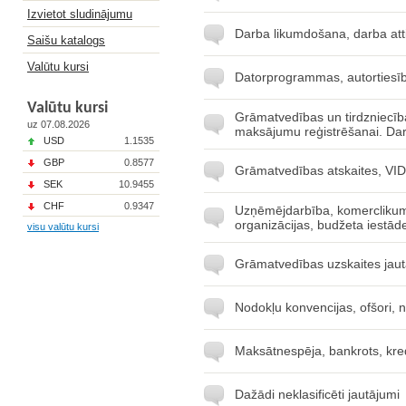
Izvietot sludinājumu
Darba likumdošana, darba att
Saišu katalogs
Valūtu kursi
Datorprogrammas, autortiesī
Valūtu kursi
Grāmatvedības un tirdzniecī
uz 07.08.2026
maksājumu reģistrēšanai. Dar
USD
1.1535
GBP
0.8577
Grāmatvedības atskaites, VID -
SEK
10.9455
CHF
0.9347
Uzņēmējdarbība, komerclikums
organizācijas, budžeta iestād
visu valūtu kursi
Grāmatvedības uzskaites jaut
Nodokļu konvencijas, ofšori, 
Maksātnespēja, bankrots, kred
Dažādi neklasificēti jautājumi