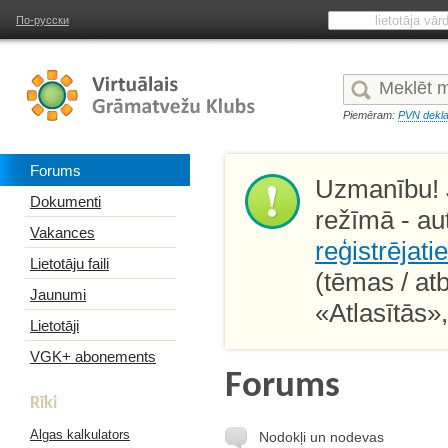
По-русски
Piemēram:
PVN dekla
Forums
Uzmanību! J
Dokumenti
režīmā - au
Vakances
reģistrējati
Lietotāju faili
(tēmas / at
Jaunumi
«Atlasītās»
Lietotāji
VGK+ abonements
Forums
Rīki
Algas kalkulators
Nodokļi un nodevas