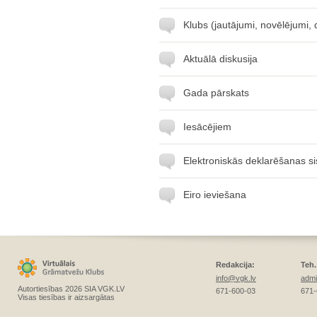
Klubs (jautājumi, novēlējumi,
Aktuālā diskusija
Gada pārskats
Iesācējiem
Elektroniskās deklarēšanas s
Eiro ieviešana
Redakcija:
Teh.
info@vgk.lv
admi
Autortiesības 2026 SIA VGK.LV
671-600-03
671-
Visas tiesības ir aizsargātas