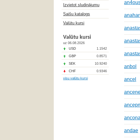
an4ou
Izvietot sludinājumu
Saišu katalogs
anahar
Valūtu kursi
anasta
Valūtu kursi
anasta
uz 06.08.2026
USD
1.1542
anasta
GBP
0.8571
SEK
10.9240
anbol
CHF
0.9346
visu valūtu kursi
ancel
ancen
ancep
ancon
andae