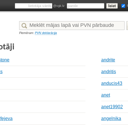
@vgk.lv
Piemēram:
PVN deklarācija
otāji
tone
andrite
ks
andritis
anducis43
anet
anet19902
ofejeva
angelnika