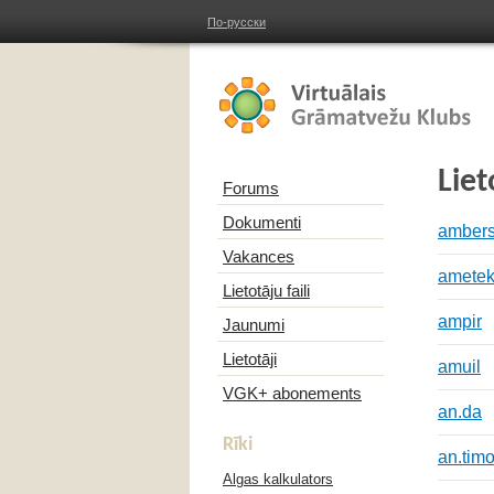
По-русски
Liet
Forums
Dokumenti
ambers
Vakances
amete
Lietotāju faili
ampir
Jaunumi
Lietotāji
amuil
VGK+ abonements
an.da
Rīki
an.tim
Algas kalkulators