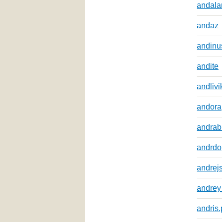
andal
andaz
andinu
andite
andlivi
andora
andrab
andrdo
andrej
andrey
andris