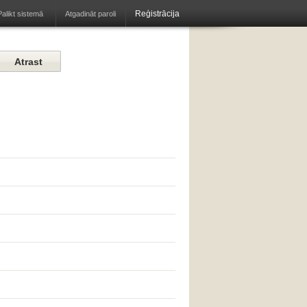
Reģistrācija
Atgadināt paroli
Palikt sistemā