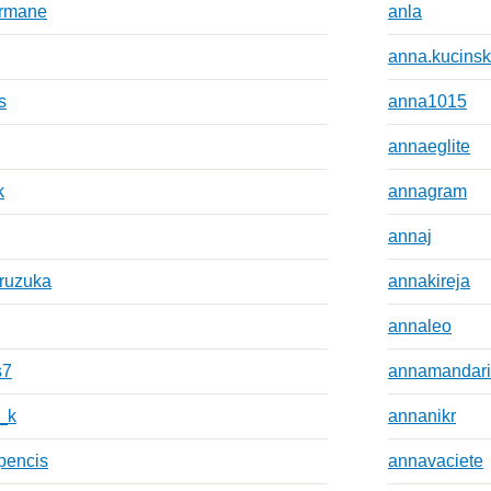
armane
anla
anna.kucins
s
anna1015
annaeglite
k
annagram
annaj
ruzuka
annakireja
annaleo
s7
annamandar
_k
annanikr
.pencis
annavaciete