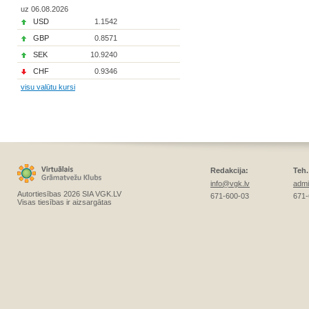
uz 06.08.2026
USD
1.1542
GBP
0.8571
SEK
10.9240
CHF
0.9346
visu valūtu kursi
Redakcija:
Teh.
info@vgk.lv
admi
Autortiesības 2026 SIA VGK.LV
671-600-03
671-
Visas tiesības ir aizsargātas