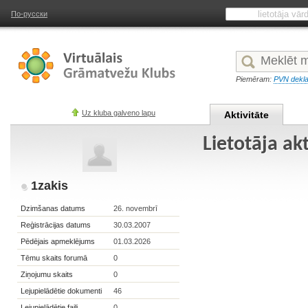
По-русски
Piemēram:
PVN dekla
Uz kluba galveno lapu
Aktivitāte
Lietotāja akt
1zakis
Dzimšanas datums
26. novembrī
Reģistrācijas datums
30.03.2007
Pēdējais apmeklējums
01.03.2026
Tēmu skaits forumā
0
Ziņojumu skaits
0
Lejupielādētie dokumenti
46
Lejupielādētie faili
0