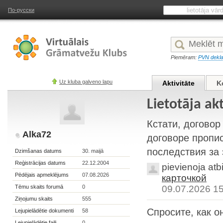
По-русски
Piemēram:
PVN dekla
Uz kluba galveno lapu
Aktivitāte
K
Lietotāja ak
Кстати, договор
Alka72
договоре пропис
последствия за 
Dzimšanas datums
30. maijā
Reģistrācijas datums
22.12.2004
pievienoja atb
Pēdējais apmeklējums
07.08.2026
карточкой
Tēmu skaits forumā
0
09.07.2026 1
Ziņojumu skaits
555
Спросите, как о
Lejupielādētie dokumenti
58
Lejupielādētie faili
0