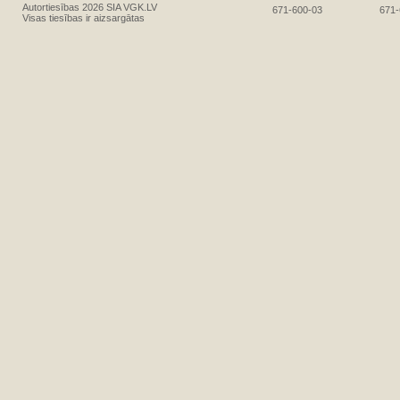
Autortiesības 2026 SIA VGK.LV
671-600-03
671-
Visas tiesības ir aizsargātas