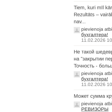
Tiem, kuri mīl kā
Rezultāts – vair
nav...
pievienoja atb
бухгалтера!
11.02.2026 10
Не такой шедевр
на "закрытии пе
Точность - больш
pievienoja atb
бухгалтера!
11.02.2026 10
Может сумма кр
pievienoja atb
РЕВИЗОРЫ