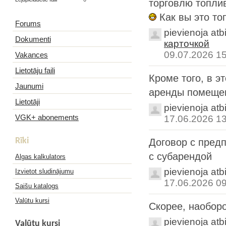
торговлю топлив
Как вы это топ
Forums
pievienoja atb
Dokumenti
карточкой
09.07.2026 1
Vakances
Lietotāju faili
Кроме того, в э
Jaunumi
аренды помеще
Lietotāji
pievienoja atb
VGK+ abonements
17.06.2026 1
Rīki
Договор с предп
с субарендой
Algas kalkulators
pievienoja atb
Izvietot sludinājumu
17.06.2026 0
Saišu katalogs
Valūtu kursi
Скорее, наоборо
pievienoja atb
Valūtu kursi