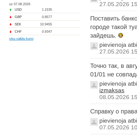
27.05.2026 1
uz 07.08.2026
USD
1.1535
GBP
0.8577
Поставить банко
SEK
10.9455
городе такой ту
CHF
0.9347
зайдешь.
visu valūtu kursi
pievienoja atb
27.05.2026 1
Точно так, в ав
01/01 не совпад
pievienoja atb
izmaksas
08.05.2026 1
Справку о права
pievienoja atb
07.05.2026 1