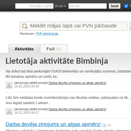
@vgk.lv
Piemēram:
PVN deklarācija
Aktivitāte
Faili
(1)
Lietotāja aktivitāte Bimbinja
Vai drīkst tad tikai piekoriģēt VSAOI deklarētās un samksātās summas, balstoti
IIN iemaksu apmēru un cerēt, ka...
pievienoja atbildi tematā
Darba devēja ziņojums un algas apmērs!
16.01.2025 09:29
Līdz šim nekādas kontu inventerizācijas nav tikušas veiktas, pārbaudes ne tik....i
visu tagad salabot. Laikam...
pievienoja atbildi tematā
Darba devēja ziņojums un algas apmērs!
16.01.2025 09:27
Darba devēja ziņojums un algas apmērs!
13