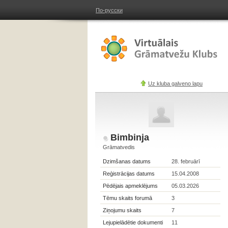
По-русски
Uz kluba galveno lapu
Bimbinja
Grāmatvedis
Dzimšanas datums
28. februārī
Reģistrācijas datums
15.04.2008
Pēdējais apmeklējums
05.03.2026
Tēmu skaits forumā
3
Ziņojumu skaits
7
Lejupielādētie dokumenti
11