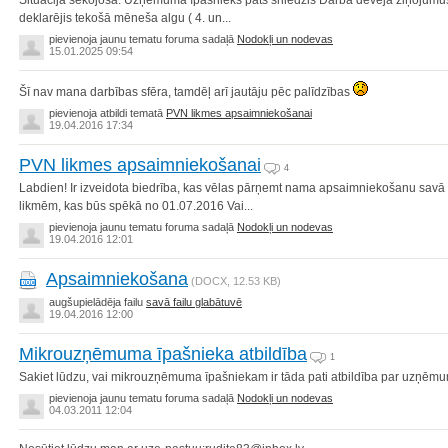
Situācija sekojoša: Uzņēmuma īpašnieks pats sniedzis Darba devēja ziņojumus, k
deklarējis tekošā mēneša algu ( 4. un...
pievienoja jaunu tematu foruma sadaļā
Nodokļi un nodevas
15.01.2025 09:54
Šī nav mana darbības sfēra, tamdēļ arī jautāju pēc palīdzības
pievienoja atbildi tematā
PVN likmes apsaimniekošanai
19.04.2016 17:34
PVN likmes apsaimniekošanai
4
Labdien! Ir izveidota biedrība, kas vēlas pārņemt nama apsaimniekošanu sav
likmēm, kas būs spēkā no 01.07.2016 Vai...
pievienoja jaunu tematu foruma sadaļā
Nodokļi un nodevas
19.04.2016 12:01
Apsaimniekošana
(DOCX,
12.53 KB
)
augšupielādēja failu
savā failu glabātuvē
19.04.2016 12:00
Mikrouzņēmuma īpašnieka atbildība
1
Sakiet lūdzu, vai mikrouzņēmuma īpašniekam ir tāda pati atbildība par uzņēm
pievienoja jaunu tematu foruma sadaļā
Nodokļi un nodevas
04.03.2011 12:04