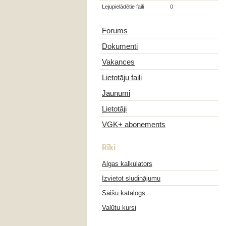
Lejupielādētie faili
0
Forums
Dokumenti
Vakances
Lietotāju faili
Jaunumi
Lietotāji
VGK+ abonements
Rīki
Algas kalkulators
Izvietot sludinājumu
Saišu katalogs
Valūtu kursi