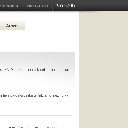
Reģistrācija
Atgadināt paroli
Palikt sistemā
es uz VID datiem , neaizskarot darba algas un
r liels bardaks uzskaitē, līdz ar to, nezinu kā