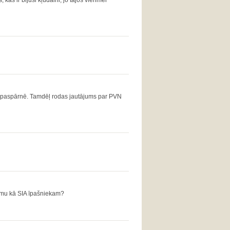
as ir bijuši kļūdaini, jo tajos vienmēr
ā paspārnē. Tamdēļ rodas jautājums par PVN
umu kā SIA īpašniekam?