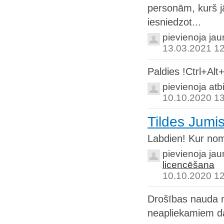
personām, kurš jā
iesniedzot...
pievienoja ja
13.03.2021 1
Paldies !Ctrl+Alt
pievienoja atb
10.10.2020 1
Tildes Jumis
Labdien! Kur nom
pievienoja ja
licencēšana
10.10.2020 1
Drošības nauda n
neapliekamiem da