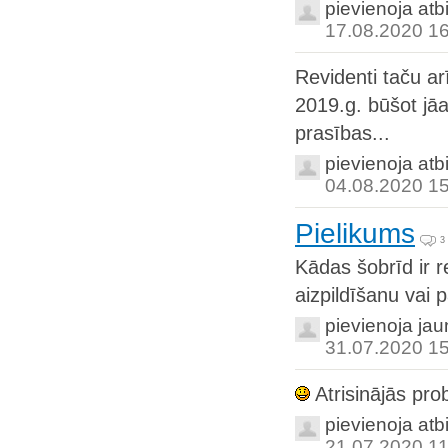
pievienoja atb
17.08.2020 1
Revidenti taču arī
2019.g. būšot jāa
prasības...
pievienoja atb
04.08.2020 1
Pielikums
3
Kādas šobrīd ir r
aizpildīšanu vai 
pievienoja ja
31.07.2020 1
Atrisinājās pro
pievienoja atb
21.07.2020 11