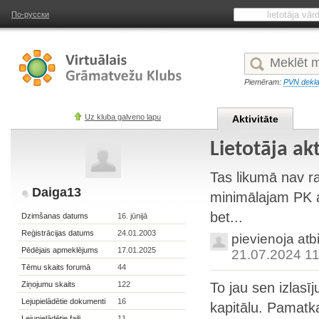
По-русски
Piemēram:
PVN dekla
Uz kluba galveno lapu
Aktivitāte
Lietotāja ak
Tas likumā nav ra
Daiga13
minimālajam PK a
bet...
Dzimšanas datums
16. jūnijā
Reģistrācijas datums
24.01.2003
pievienoja atb
Pēdējais apmeklējums
17.01.2025
21.07.2024 11
Tēmu skaits forumā
44
Ziņojumu skaits
122
To jau sen izlasī
Lejupielādētie dokumenti
16
kapitālu. Pamatkap
Lejupielādētie faili
11