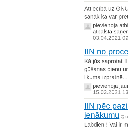
Attiecībā uz GNU,
sanāk ka var prete
pievienoja atb
atbalsta saņe
03.04.2021 0
IIN no proc
Kā jūs saprotat 
gūšanas dienu un
likuma izpratnē...
pievienoja ja
15.03.2021 1
IIN pēc pazi
ienākumu
3
Labdien ! Vai ir