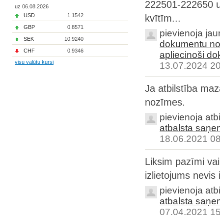
222501-222650 un 
uz 06.08.2026
USD
1.1542
kvītīm...
GBP
0.8571
pievienoja ja
SEK
10.9240
dokumentu nof
CHF
0.9346
apliecinoši d
visu valūtu kursi
13.07.2024 2
Ja atbilstība maz
nozīmes.
pievienoja atb
atbalsta saņe
18.06.2021 0
Liksim pazīmi va
izlietojums nevi
pievienoja atb
atbalsta saņe
07.04.2021 1