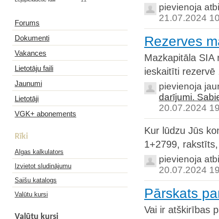
pievienoja atb
21.07.2024 1
Forums
Dokumenti
Rezerves ma
Vakances
Mazkapitāla SIA n
Lietotāju faili
ieskaitīti rezervē
Jaunumi
pievienoja ja
darījumi. Sab
Lietotāji
20.07.2024 1
VGK+ abonements
Kur lūdzu Jūs kom
Rīki
1+2799, rakstīts,
Algas kalkulators
pievienoja atb
Izvietot sludinājumu
20.07.2024 1
Saišu katalogs
Pārskats pa
Valūtu kursi
Vai ir atškirības
Valūtu kursi