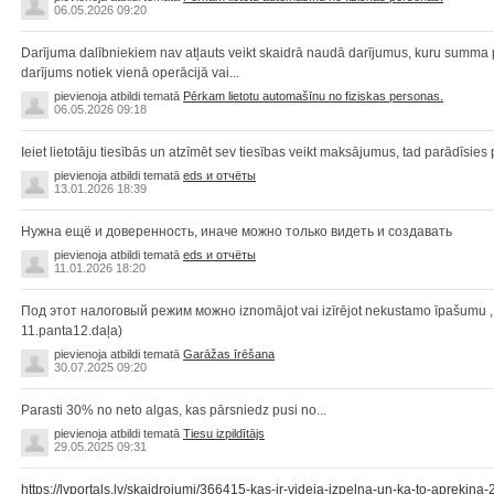
06.05.2026 09:20
Darījuma dalībniekiem nav atļauts veikt skaidrā naudā darījumus, kuru summa p
darījums notiek vienā operācijā vai...
pievienoja atbildi tematā
Pērkam lietotu automašīnu no fiziskas personas.
06.05.2026 09:18
Ieiet lietotāju tiesībās un atzīmēt sev tiesības veikt maksājumus, tad parādīsi
pievienoja atbildi tematā
eds и отчёты
13.01.2026 18:39
Нужна ещё и доверенность, иначе можно только видеть и создавать
pievienoja atbildi tematā
eds и отчёты
11.01.2026 18:20
Под этот налоговый режим можно iznomājot vai izīrējot nekustamo īpašumu , 
11.panta12.daļa)
pievienoja atbildi tematā
Garāžas īrēšana
30.07.2025 09:20
Parasti 30% no neto algas, kas pārsniedz pusi no...
pievienoja atbildi tematā
Tiesu izpildītājs
29.05.2025 09:31
https://lvportals.lv/skaidrojumi/366415-kas-ir-videja-izpelna-un-ka-to-aprekin