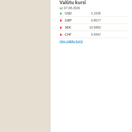
Valūtu kursi
uz 07.08.2026
USD
1.1535
GBP
0.8577
SEK
10.9455
CHF
0.9347
visu valūtu kursi