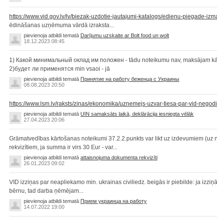
https://www.vid.gov.lv/lv/biezak-uzdotie-jautajumi-katalogs/edienu-piegade-izma
ēdināšanas uzņēmuma vārdā izraksta...
pievienoja atbildi tematā
Darījumu uzskaite ar Bolt food un wolt
18.12.2023 08:45
1) Какой минимальный оклад им положен - tādu noteikumu nav, maksājam kā s
2)будет ли применятся min vsaoi - jā
pievienoja atbildi tematā
Принятие на работу беженца с Украины
08.08.2023 20:50
https://www.lsm.lv/raksts/zinas/ekonomika/uznemejs-uzvar-tiesa-par-vid-nego
pievienoja atbildi tematā
UIN samaksāts laikā, deklārācija iesniegta vēlāk
27.04.2023 20:06
Grāmatvedības kārtošanas noteikumi 37.2.2.punkts var likt uz izdevumiem (uz 
rekvizītiem, ja summa ir virs 30 Eur - var...
pievienoja atbildi tematā
attaisnojuma dokumenta rekvizīti
26.01.2023 09:02
VID izziņas par neapliekamo min. ukrainas civiliedz. beigās ir piebilde: ja izziņ
bērnu, tad darba ņēmējam...
pievienoja atbildi tematā
Прием украинца на работу
14.07.2022 19:00