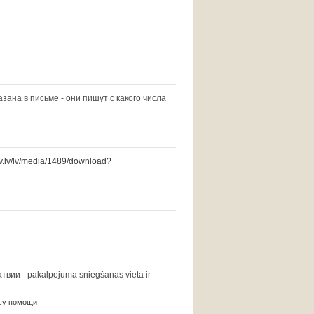
зана в письме - они пишут с какого числа
ov.lv/lv/media/1489/download?
атвии - pakalpojuma sniegšanas vieta ir
ошу помощи