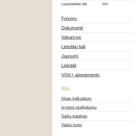
Lejupielādētie faili
889
Forums
Dokumenti
Vakances
Lietotāju faili
Jaunumi
Lietotāji
VGK+ abonements
Rīki
Algas kalkulators
Izvietot sludinājumu
Saišu katalogs
Valūtu kursi