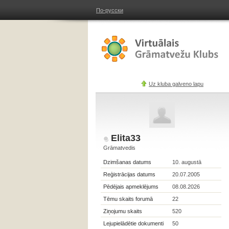
По-русски
Uz kluba galveno lapu
Elita33
Grāmatvedis
Dzimšanas datums
10. augustā
Reģistrācijas datums
20.07.2005
Pēdējais apmeklējums
08.08.2026
Tēmu skaits forumā
22
Ziņojumu skaits
520
Lejupielādētie dokumenti
50