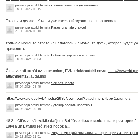
pievienoja atbildi tematā
компенсация при увольнении
18.05.2025 10:15
Так они и делают. У меня уже кассовый журнал не спрашивали.
pievienoja atbildi tematā
Kases grāmata v excel
21.06.2024 10:10
только с момента ответа из налоговой и с момента даты, которая будет ука
применять
pievienoja atbildi tematā
Работник украинец и налоги
18.04.2024 08:53
Čeku var attiecināt uz izdevumiem, PVN priekšnodoklī nevar
https://www.vid.g
attachment
12.jautājums
pievienoja atbildi tematā
Чек без налога
05.04.2024 08:49
https://www.vid.gov.lv/lv/media/2985/download?attachment
4.lpp 1.piemērs
pievienoja atbildi tematā
Договор аренды квартиры
06.02.2024 09:19
48.2. - Citās valstīs veiktie darījumi Bet Jūs собрали мебель на территории Л
Latvija un Latvijas reģistrēts nodokļa...
pievienoja atbildi tematā
Услуга турецкой компании на территории Латвии. Пр
20.12.2023 21:51