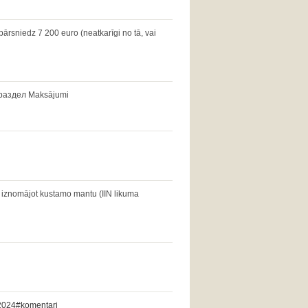
ārsniedz 7 200 euro (neatkarīgi no tā, vai
es раздел Maksājumi
iznomājot kustamo mantu (IIN likuma
a-2024#komentari