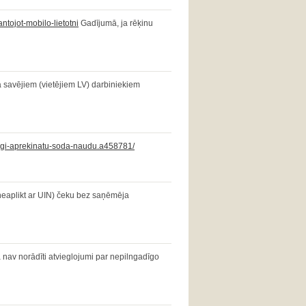
ntojot-mobilo-lietotni
Gadījumā, ja rēķinu
avējiem (vietējiem LV) darbiniekiem
digi-aprekinatu-soda-naudu.a458781/
neaplikt ar UIN) čeku bez saņēmēja
ā nav norādīti atvieglojumi par nepilngadīgo