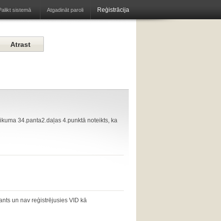
Reģistrācija
Atgadināt paroli
Palikt sistemā
ikuma 34.panta2.daļas 4.punktā noteikts, ka
ants un nav reģistrējusies VID kā