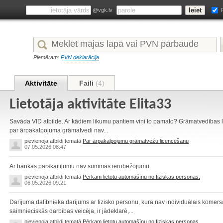
@vgk.lv
Piemēram:
PVN deklarācija
Aktivitāte
Faili
(4)
Lietotāja aktivitāte Elita33
Savāda VID atbilde. Ar kādiem likumu pantiem viņi to pamato? Grāmatvedības l
par ārpakalpojuma grāmatvedi nav...
pievienoja atbildi tematā
Par ārpakalpojumu grāmatvežu licencēšanu
07.05.2026 08:47
Ar bankas pārskaitījumu nav summas ierobežojumu
pievienoja atbildi tematā
Pērkam lietotu automašīnu no fiziskas personas.
06.05.2026 09:21
Darījuma dalībnieka darījums ar fizisko personu, kura nav individuālais komers
saimnieciskās darbības veicēja, ir jādeklarē,...
pievienoja atbildi tematā
Pērkam lietotu automašīnu no fiziskas personas.