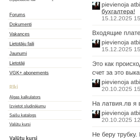
pievienoja atb
бухгалтера!
Forums
15.12.2025 1
Dokumenti
Входящие плате
Vakances
pievienoja atb
Lietotāju faili
15.12.2025 1
Jaunumi
Lietotāji
Это как происхо
счет за это вык
VGK+ abonements
pievienoja atb
Rīki
20.10.2025 1
Algas kalkulators
На латвия.лв я
Izvietot sludinājumu
pievienoja atb
Saišu katalogs
20.10.2025 1
Valūtu kursi
Не беру трубку.
Valūtu kursi