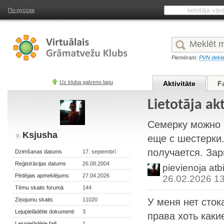
По-русски
Piemēram:
PVN dekla
Uz kluba galveno lapu
Aktivitāte
F
Lietotāja ak
Семерку можно 
Ksjusha
еще с шестерки.
получается. Зар
Dzimšanas datums
17. septembrī
Reģistrācijas datums
26.08.2004
pievienoja atb
Pēdējais apmeklējums
27.04.2026
26.02.2026 1
Tēmu skaits forumā
144
Ziņojumu skaits
11020
У меня нет сток
Lejupielādētie dokumenti
3
права хоть каки
Lejupielādētie faili
1