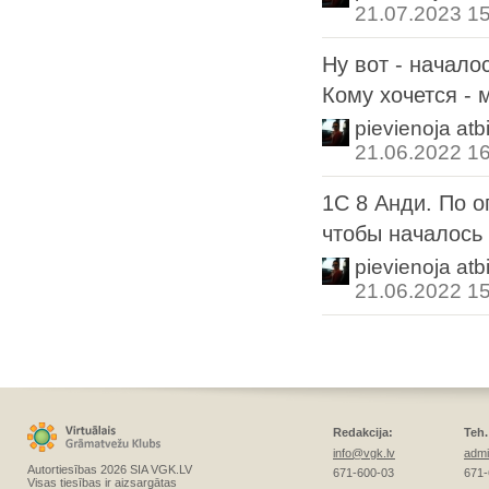
21.07.2023 1
Ну вот - начало
Кому хочется - 
pievienoja atb
21.06.2022 1
1С 8 Анди. По о
чтобы началось 
pievienoja atb
21.06.2022 1
Redakcija:
Teh.
info@vgk.lv
admi
Autortiesības 2026 SIA VGK.LV
671-600-03
671-
Visas tiesības ir aizsargātas