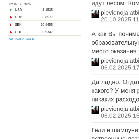
идут лесом. Ком
uz 07.08.2026
USD
1.1535
pievienoja atb
GBP
0.8577
20.10.2025 11
SEK
10.9455
CHF
0.9347
А как Вы понима
visu valūtu kursi
образовательную
место оказания у
pievienoja atb
06.02.2025 1
Да ладно. Отдат
какого? У меня 
никаких расходо
pievienoja atb
06.02.2025 1
Гели и шампуни 
встроенные доза