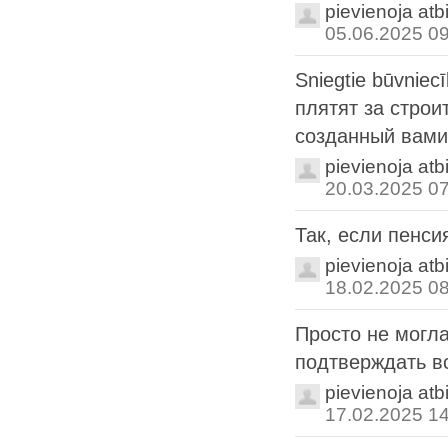
pievienoja atb
05.06.2025 0
Sniegtie būvniec
плятят за строи
созданный вами 
pievienoja atb
20.03.2025 0
Так, если пенси
pievienoja atb
18.02.2025 0
Просто не могла
подтверждать вс
pievienoja atb
17.02.2025 1