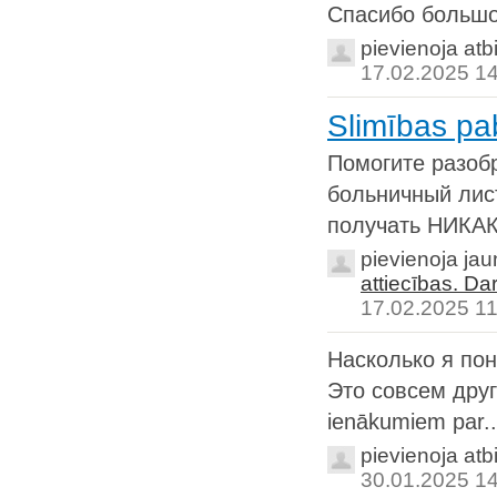
Спасибо большо
pievienoja atb
17.02.2025 1
Slimības pa
Помогите разоб
больничный лист
получать НИКАК
pievienoja ja
attiecības. Da
17.02.2025 11
Насколько я пон
Это совсем друг
ienākumiem par..
pievienoja atb
30.01.2025 1