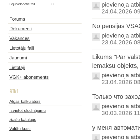
pievienoja atb
Lejupielādētie faili
0
24.04.2026 0
Forums
No pensijas VS
Dokumenti
pievienoja atb
Vakances
23.04.2026 0
Lietotāju faili
Likums "Par valst
Jaunumi
iemaksu objekts,
Lietotāji
pievienoja atb
VGK+ abonements
23.04.2026 0
Rīki
Только что захо
Algas kalkulators
pievienoja atb
Izvietot sludinājumu
30.03.2026 11
Saišu katalogs
у меня автомат
Valūtu kursi
pievienoja atb