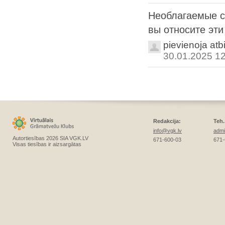
Необлагаемые сд
вы относите эт
pievienoja atb
30.01.2025 1
Redakcija:
Teh.
info@vgk.lv
admi
Autortiesības 2026 SIA VGK.LV
671-600-03
671-
Visas tiesības ir aizsargātas