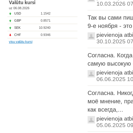
Valūtu kursi
10.03.2026 0
uz 06.08.2026
USD
1.1542
Так вы сами пи
GBP
0.8571
9-е ноября - эт
SEK
10.9240
pievienoja atb
CHF
0.9346
30.10.2025 0
visu valūtu kursi
Согласна. Когда
самую высокую с
pievienoja atb
06.06.2025 1
Согласна. Никог
моё мнение, пра
как всегда,...
pievienoja atb
05.06.2025 0