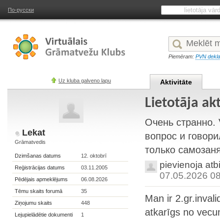
По-русски
Piemēram:
PVN dekla
Uz kluba galveno lapu
Aktivitāte
Lietotāja ak
Очень странно. 
Lekat
вопрос и говори
Grāmatvedis
только самозаня
Dzimšanas datums
12. oktobrī
pievienoja atb
Reģistrācijas datums
03.11.2005
07.05.2026 0
Pēdējais apmeklējums
06.08.2026
Tēmu skaits forumā
35
Man ir 2.gr.inva
Ziņojumu skaits
448
atkarīgs no vecum
Lejupielādētie dokumenti
1