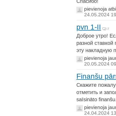
Спасибо!
pievienoja atb
24.05.2024 1
pvn 1-II
2
Доброе утро! Ес
разной ставкой 
эту накладную п
pievienoja ja
20.05.2024 0
Finanšu pār
Скажите пожалу
отметить и запол
saīsināto finanšu.
pievienoja ja
24.04.2024 1