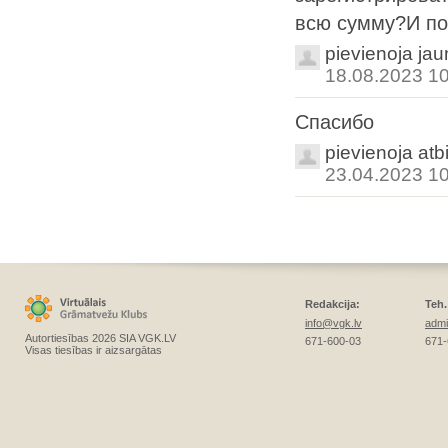
всю сумму?И пот
pievienoja ja
18.08.2023 1
Спасибо
pievienoja atb
23.04.2023 1
Redakcija:
Teh.
info@vgk.lv
admi
Autortiesības 2026 SIA VGK.LV
671-600-03
671-
Visas tiesības ir aizsargātas