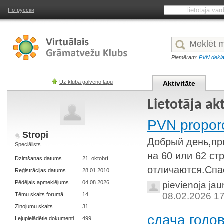
По-русски
Piemēram:
PVN dekla
Uz kluba galveno lapu
Aktivitāte
Lietotāja akt
PVN proporc
Stropi
Добрый день,пр
Speciālists
на 60 или 62 ст
Dzimšanas datums
21. oktobrī
отличаются.Спа
Reģistrācijas datums
28.01.2010
Pēdējais apmeklējums
04.08.2026
pievienoja ja
08.02.2026 1
Tēmu skaits forumā
14
Ziņojumu skaits
31
сдача годов
Lejupielādētie dokumenti
499