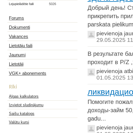
Lejupielādētie faili
5026
Добрый день! Ст
прикрепить прил
Forums
parskata pielikum
Dokumenti
pievienoja ja
Vakances
29.05.2025 11
Lietotāju faili
В результате ба
Jaunumi
проходит в P/Z 
Lietotāji
pievienoja atb
VGK+ abonements
01.05.2025 1
Rīki
ликвидацио
Algas kalkulators
Помогите пожал
Izvietot sludinājumu
доходы-займ 50,0
Saišu katalogs
gadu...
Valūtu kursi
pievienoja ja