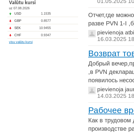
01.05.2025 1
Valūtu kursi
uz 07.08.2026
USD
1.1535
Отчет,где можно
GBP
0.8577
разве PVN 1-I ,
SEK
10.9455
pievienoja atb
CHF
0.9347
16.03.2025 1
visu valūtu kursi
Возврат то
Добрый вечер,п
,в PVN декларац
появилось несоо
pievienoja ja
14.03.2025 1
Рабочее в
Как в трудовом 
производстве р