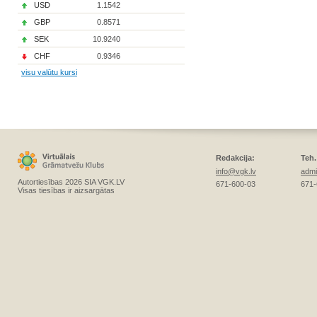
USD
1.1542
GBP
0.8571
SEK
10.9240
CHF
0.9346
visu valūtu kursi
Redakcija:
Teh.
info@vgk.lv
admi
Autortiesības 2026 SIA VGK.LV
671-600-03
671-
Visas tiesības ir aizsargātas