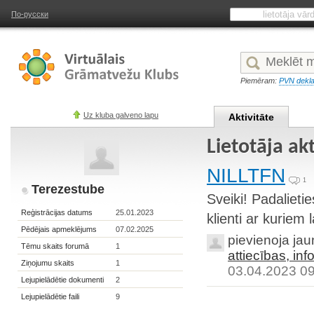
По-русски
Piemēram:
PVN dekla
Uz kluba galveno lapu
Aktivitāte
Lietotāja ak
NILLTFN
1
Terezestube
Sveiki! Padalietie
Reģistrācijas datums
25.01.2023
klienti ar kuriem
Pēdējais apmeklējums
07.02.2025
pievienoja ja
Tēmu skaits forumā
1
attiecības, inf
Ziņojumu skaits
1
03.04.2023 0
Lejupielādētie dokumenti
2
Lejupielādētie faili
9