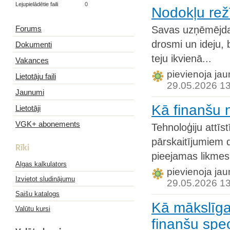
Lejupielādētie faili
0
Nodokļu re
Forums
Savas uzņēmējdarb
drosmi un ideju, 
Dokumenti
teju ikvienā...
Vakances
pievienoja jau
Lietotāju faili
29.05.2026 1
Jaunumi
Kā finanšu 
Lietotāji
VGK+ abonements
Tehnoloģiju attīs
pārskaitījumiem d
Rīki
pieejamas likmes.
Algas kalkulators
pievienoja jau
Izvietot sludinājumu
29.05.2026 1
Saišu katalogs
Kā mākslīga
Valūtu kursi
finanšu spec