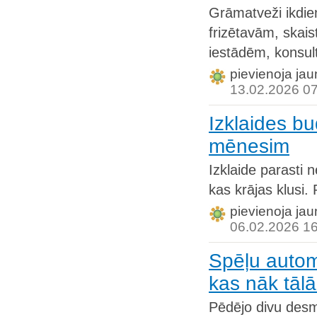
Grāmatveži ikdi
frizētavām, skai
iestādēm, konsult
pievienoja jau
13.02.2026 0
Izklaides b
mēnesim
Izklaide parasti 
kas krājas klusi. 
pievienoja jau
06.02.2026 1
Spēļu autom
kas nāk tāl
Pēdējo divu desmi