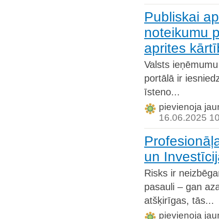
Publiskai ap
noteikumu pr
aprites kārt
Valsts ieņēmumu d
portālā ir iesnie
īsteno...
pievienoja jau
16.06.2025 1
Profesionāļ
un Investīci
Risks ir neizbēga
pasauli – gan aza
atšķirīgas, tās...
pievienoja jau