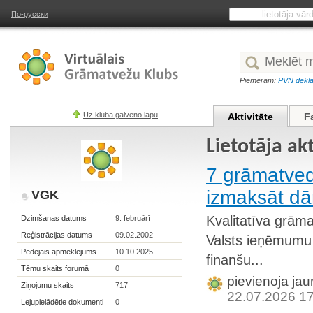
По-русски
Piemēram:
PVN dekla
Uz kluba galveno lapu
Aktivitāte
F
Lietotāja ak
7 grāmatve
izmaksāt dā
VGK
Kvalitatīva grāma
Dzimšanas datums
9. februārī
Reģistrācijas datums
09.02.2002
Valsts ieņēmumu
Pēdējais apmeklējums
10.10.2025
finanšu...
Tēmu skaits forumā
0
pievienoja jau
Ziņojumu skaits
717
22.07.2026 1
Lejupielādētie dokumenti
0