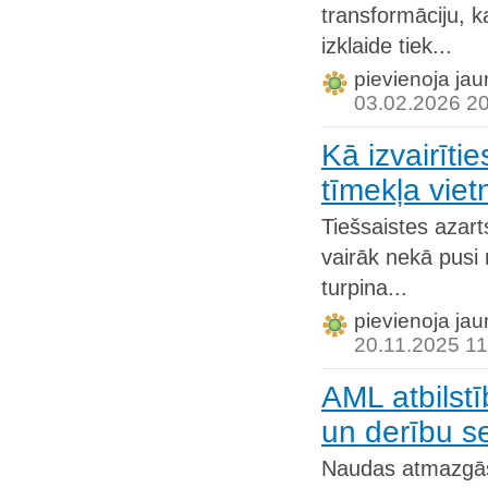
transformāciju, ka
izklaide tiek...
pievienoja jau
03.02.2026 2
Kā izvairīt
tīmekļa viet
Tiešsaistes azart
vairāk nekā pusi 
turpina...
pievienoja jau
20.11.2025 11
AML atbilstī
un derību s
Naudas atmazgāša