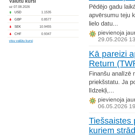
Valūtu kursi
Pēdējo gadu laikā
uz 07.08.2026
USD
1.1535
apvērsumu teju k
GBP
0.8577
lielo datu...
SEK
10.9455
pievienoja jau
CHF
0.9347
29.05.2026 1
visu valūtu kursi
Kā pareizi a
Return (TW
Finanšu analīzē 
priekšstatu. Ja po
līdzekļi,...
pievienoja jau
06.05.2026 1
Tiešsaistes
kuriem strā